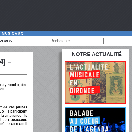
 MUSICAUX !
PROPOS
NOTRE ACTUALITÉ
4] –
ckey rebelle, des
oll.
rt de ces jeunes
oi ils participent
it inattendu, ils
oul dont beaucoup
né et comment il