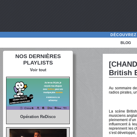
DÉCOUVREZ 
BLOG
NOS DERNIÈRES
PLAYLISTS
[CHANDA
Voir tout
British
Au sommaire de c
radios pirates, u
La scène Britis
musiciens anglais
Opération ReDisco
pleinement d’un 
influencent à le
reprennent les 
s’est développé,