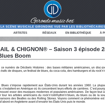
LA SCÈNE MUSICALE GIRONDINE VUE PAR LES BIBLIOTHÉCAIRES
ARTISTES
RÉSEAUX
EN BIBLIOTHÈQUE
À 
IL & CHIGNON® – Saison 3 épisode 2
 Blues Boom
e numéro de Décibels Histoires : des bases militaires américaines, un disc-jo
n trafic de disques, un festival de blues, du coca-cola, des hamburgers et du rock’n’r
h Blues s’impose rapidement aux États-Unis durant les années 1960. La plupa
 s’installent en Amérique où ils concentrent leurs efforts de carrières. C’est pourqu
nouvel essor des musiques modernes et populaires américaines. De façon tout à fa
ur tour les artistes américains du rock’n’roll/rhythm’n’blues, du blues ou de la s
chansons des Beatles ou des Rolling Stones. Voyons comment ce phénomène est 
 d’abord en Angleterre avant d’envahir les États-Unis puis le monde.