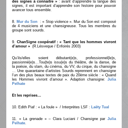
des signes à connaitre »
: avant d’apprendre la langue des
signes, il est important d’apprendre son histoire pour pouvoir
avancer tous ensemble.
8.
Mur du Son
: « Stop violence ». Mur du Son est composé
de 4 musiciens et une chansigneuse. Tous les membres du
groupe sont sourds.
9.
ChanSigne coopératif : « Tant que les hommes vivront
d’amour »
(R.Lésveque / Enfoirés 2003)
Qu’ils/elles soient débutant(e)s, professionnel(le)s,
passionné(e)s…Tou(te)s issu(e)s du théâtre, de la danse, de
la poésie, du slam, du cinéma, du VV, du cirque, du chansigne
… Une quarantaine d’artistes Sourds reprennent en chansigne
l’un des plus beaux textes de paix du 20ème siècle : « Quand
les Hommes vivront d’amour ». Adaption chansigne:
Julia
Pelhate
Et les reprises…
10. Edith Piaf : « La foule » / Interprètes LSF :
Laëty Tual
11. « La grenade » – Clara Luciani / Chansigne par
Julia
Pelhate
.