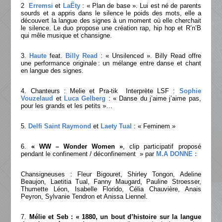
2
Erremsi
et
LaËty
: « Plan de base ». Lui est né de parents
sourds et a appris dans le silence le poids des mots, elle a
découvert la langue des signes à un moment où elle cherchait
le silence. Le duo propose une création rap, hip hop et R’n’B
qui mêle musique et chansigne.
3.
Haute
feat.
Billy Read
: « Unsilenced ». Billy Read offre
une performance originale : un mélange entre danse et chant
en langue des signes.
4. Chanteurs : Melie et Pra-tik Interprète LSF :
Sophie
Vouzelaud
et
Luca Gelberg
: « Danse du j’aime j’aime pas,
pour les grands et les petits »…
5.
Delfi Saint Raymond
et
Laety Tual
: « Feminem »
6.
« WW – Wonder Women »
, clip participatif proposé
pendant le confinement / déconfinement » par
M.A DONNE :
Chansigneuses : Fleur Bigouret, Shirley Tongon, Adeline
Beaujon, Laetitia Tual, Fanny Maugard, Pauline Stroesser,
Thumette Léon, Isabelle Florido, Célia Chauvière, Anais
Peyron, Sylvanie Tendron et Anissa Liennel.
7.
Mélie et Seb : « 1880, un bout d’histoire sur la langue