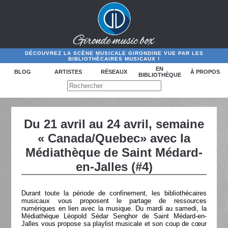
DÉCOUVREZ LA SCÈNE MUSICALE GIRONDINE VUE PAR LES
BIBLIOTHÉCAIRES MUSICAUX !
EN
BLOG
ARTISTES
RÉSEAUX
À PROPOS
BIBLIOTHÈQUE
Du 21 avril au 24 avril, semaine
« Canada/Quebec» avec la
Médiathèque de Saint Médard-
en-Jalles (#4)
Durant toute la période de confinement, les bibliothécaires
musicaux vous proposent le partage de ressources
numériques en lien avec la musique. Du mardi au samedi, la
Médiathèque Léopold Sédar Senghor de Saint Médard-en-
Jalles vous propose sa playlist musicale et son coup de cœur