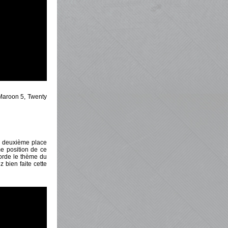
 Maroon 5, Twenty
la deuxième place
me position de ce
borde le thème du
 bien faite cette