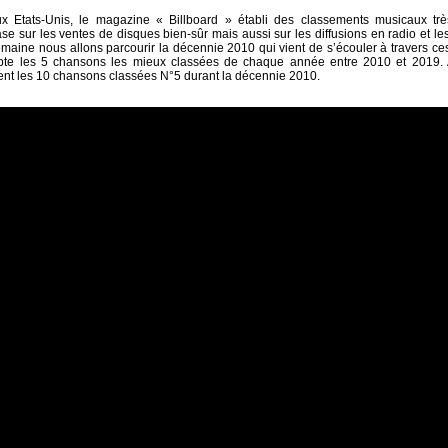
 Etats-Unis, le magazine « Billboard » établi des classements musicaux tr
ase sur les ventes de disques bien-sûr mais aussi sur les diffusions en radio et le
semaine nous allons parcourir la décennie 2010 qui vient de s’écouler à travers c
te les 5 chansons les mieux classées de chaque année entre 2010 et 2019. A
nt les 10 chansons classées N°5 durant la décennie 2010.