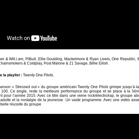
er & Will.i.am, Pitbull, Ellie Goulding, Mackelmore & Ryan Lewis, One Republic,
Chainsmokers & Coldplay, Post Malone & 21 Savage, Billie Eilish.
la playlist :
Twenty One Pilots.
chanson « Stressed out » du groupe américain Twenty One Pilots grimpe jusqu’à 
 100. Ce single, reste la meilleure performance du groupe et se place à la 5è
pour l’année 2015. Avec ce titre dans une veine rock/électro/rap, le groupe a
adulte et la nostalgie de la jeunesse. Un vaste programme. Avec une vidéo assez
belle réussite du groupe