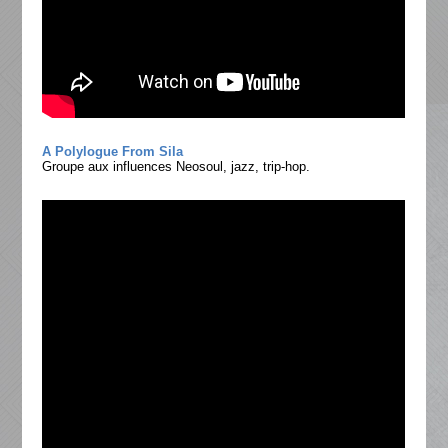
A Polylogue From Sila
Groupe aux influences Neosoul, jazz, trip-hop.