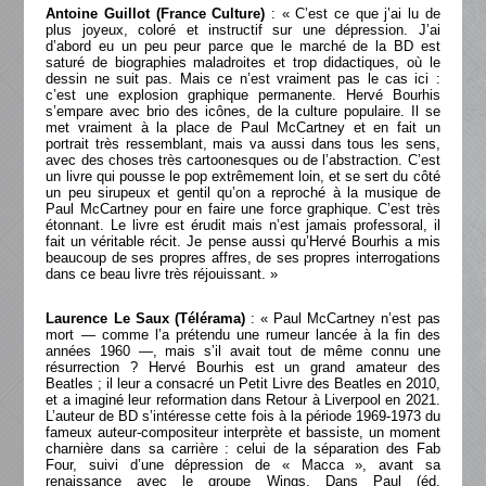
Antoine Guillot (France Culture)
: « C’est ce que j’ai lu de
plus joyeux, coloré et instructif sur une dépression. J’ai
d’abord eu un peu peur parce que le marché de la BD est
saturé de biographies maladroites et trop didactiques, où le
dessin ne suit pas. Mais ce n’est vraiment pas le cas ici :
c’est une explosion graphique permanente. Hervé Bourhis
s’empare avec brio des icônes, de la culture populaire. Il se
met vraiment à la place de Paul McCartney et en fait un
portrait très ressemblant, mais va aussi dans tous les sens,
avec des choses très cartoonesques ou de l’abstraction. C’est
un livre qui pousse le pop extrêmement loin, et se sert du côté
un peu sirupeux et gentil qu’on a reproché à la musique de
Paul McCartney pour en faire une force graphique. C’est très
étonnant. Le livre est érudit mais n’est jamais professoral, il
fait un véritable récit. Je pense aussi qu’Hervé Bourhis a mis
beaucoup de ses propres affres, de ses propres interrogations
dans ce beau livre très réjouissant. »
Laurence Le Saux (Télérama)
: « Paul McCartney n’est pas
mort — comme l’a prétendu une rumeur lancée à la fin des
années 1960 —, mais s’il avait tout de même connu une
résurrection ? Hervé Bourhis est un grand amateur des
Beatles ; il leur a consacré un Petit Livre des Beatles en 2010,
et a imaginé leur reformation dans Retour à Liverpool en 2021.
L’auteur de BD s’intéresse cette fois à la période 1969-1973 du
fameux auteur-compositeur interprète et bassiste, un moment
charnière dans sa carrière : celui de la séparation des Fab
Four, suivi d’une dépression de « Macca », avant sa
renaissance avec le groupe Wings. Dans Paul (éd.