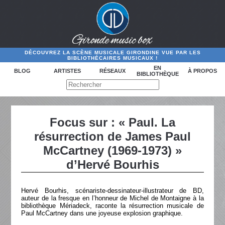
DÉCOUVREZ LA SCÈNE MUSICALE GIRONDINE VUE PAR LES
BIBLIOTHÉCAIRES MUSICAUX !
EN
BLOG
ARTISTES
RÉSEAUX
À PROPOS
BIBLIOTHÈQUE
Focus sur : « Paul. La
résurrection de James Paul
McCartney (1969-1973) »
d’Hervé Bourhis
Hervé Bourhis, scénariste-dessinateur-illustrateur de BD,
auteur de la fresque en l’honneur de Michel de Montaigne à la
bibliothèque Mériadeck, raconte la résurrection musicale de
Paul McCartney dans une joyeuse explosion graphique.