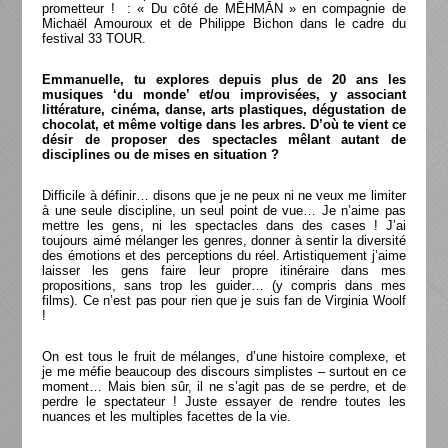
prometteur ! : « Du côté de MĒHMĀN » en compagnie de
Michaël Amouroux et de Philippe Bichon dans le cadre du
festival 33 TOUR.
Emmanuelle, tu explores depuis plus de 20 ans les
musiques ‘du monde’ et/ou improvisées, y associant
littérature, cinéma, danse, arts plastiques, dégustation de
chocolat, et même voltige dans les arbres. D’où te vient ce
désir de proposer des spectacles mêlant autant de
disciplines ou de mises en situation ?
Difficile à définir… disons que je ne peux ni ne veux me limiter
à une seule discipline, un seul point de vue… Je n’aime pas
mettre les gens, ni les spectacles dans des cases ! J’ai
toujours aimé mélanger les genres, donner à sentir la diversité
des émotions et des perceptions du réel. Artistiquement j’aime
laisser les gens faire leur propre itinéraire dans mes
propositions, sans trop les guider… (y compris dans mes
films). Ce n’est pas pour rien que je suis fan de Virginia Woolf
!
On est tous le fruit de mélanges, d’une histoire complexe, et
je me méfie beaucoup des discours simplistes – surtout en ce
moment… Mais bien sûr, il ne s’agit pas de se perdre, et de
perdre le spectateur ! Juste essayer de rendre toutes les
nuances et les multiples facettes de la vie.