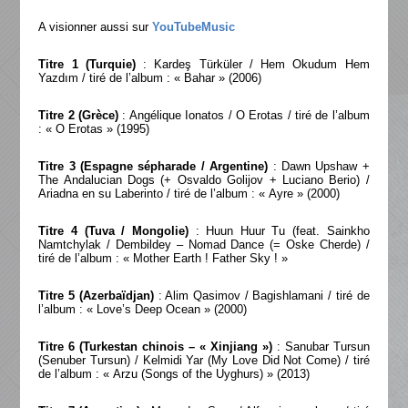
A visionner aussi sur
YouTubeMusic
Titre 1 (Turquie)
: Kardeş Türküler / Hem Okudum Hem
Yazdım / tiré de l’album : « Bahar » (2006)
Titre 2 (Grèce)
: Angélique Ionatos / O Erotas / tiré de l’album
: « O Erotas » (1995)
Titre 3 (Espagne sépharade / Argentine)
: Dawn Upshaw +
The Andalucian Dogs (+ Osvaldo Golijov + Luciano Berio) /
Ariadna en su Laberinto / tiré de l’album : « Ayre » (2000)
Titre 4 (Tuva / Mongolie)
: Huun Huur Tu (feat. Sainkho
Namtchylak / Dembildey – Nomad Dance (= Oske Cherde) /
tiré de l’album : « Mother Earth ! Father Sky ! »
Titre 5 (Azerbaïdjan)
: Alim Qasimov / Bagishlamani / tiré de
l’album : « Love’s Deep Ocean » (2000)
Titre 6 (Turkestan chinois – « Xinjiang »)
: Sanubar Tursun
(Senuber Tursun) / Kelmidi Yar (My Love Did Not Come) / tiré
de l’album : « Arzu (Songs of the Uyghurs) » (2013)