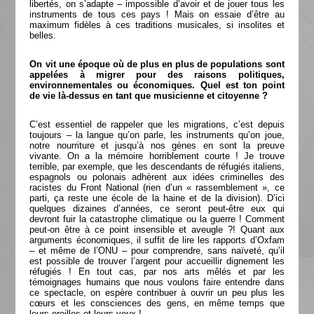
libertés, on s’adapte – impossible d’avoir et de jouer tous les
instruments de tous ces pays ! Mais on essaie d’être au
maximum fidèles à ces traditions musicales, si insolites et
belles.
On vit une époque où de plus en plus de populations sont
appelées à migrer pour des raisons politiques,
environnementales ou économiques. Quel est ton point
de vie là-dessus en tant que musicienne et citoyenne ?
C’est essentiel de rappeler que les migrations, c’est depuis
toujours – la langue qu’on parle, les instruments qu’on joue,
notre nourriture et jusqu’à nos gènes en sont la preuve
vivante. On a la mémoire horriblement courte ! Je trouve
terrible, par exemple, que les descendants de réfugiés italiens,
espagnols ou polonais adhèrent aux idées criminelles des
racistes du Front National (rien d’un « rassemblement », ce
parti, ça reste une école de la haine et de la division). D’ici
quelques dizaines d’années, ce seront peut-être eux qui
devront fuir la catastrophe climatique ou la guerre ! Comment
peut-on être à ce point insensible et aveugle ?! Quant aux
arguments économiques, il suffit de lire les rapports d’Oxfam
– et même de l’ONU – pour comprendre, sans naïveté, qu’il
est possible de trouver l’argent pour accueillir dignement les
réfugiés ! En tout cas, par nos arts mêlés et par les
témoignages humains que nous voulons faire entendre dans
ce spectacle, on espère contribuer à ouvrir un peu plus les
cœurs et les consciences des gens, en même temps que
leurs oreilles et leurs yeux !