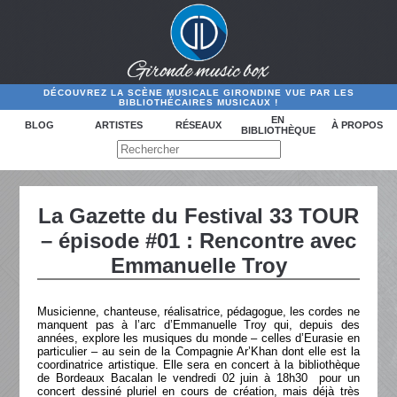
DÉCOUVREZ LA SCÈNE MUSICALE GIRONDINE VUE PAR LES
BIBLIOTHÉCAIRES MUSICAUX !
EN
BLOG
ARTISTES
RÉSEAUX
À PROPOS
BIBLIOTHÈQUE
La Gazette du Festival 33 TOUR
– épisode #01 : Rencontre avec
Emmanuelle Troy
Musicienne, chanteuse, réalisatrice, pédagogue, les cordes ne
manquent pas à l’arc d’Emmanuelle Troy qui, depuis des
années, explore les musiques du monde – celles d’Eurasie en
particulier – au sein de la Compagnie Ar’Khan dont elle est la
coordinatrice artistique. Elle sera en concert à la bibliothèque
de Bordeaux Bacalan le vendredi 02 juin à 18h30 pour un
concert dessiné pluriel en cours de création, mais déjà très