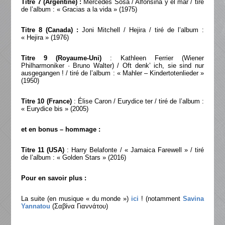
Titre 7 (Argentine) :
Mercedes Sosa / Alfonsina y el mar / tiré
de l’album : « Gracias a la vida » (1975)
Titre 8 (Canada) :
Joni Mitchell / Hejira / tiré de l’album :
« Hejira » (1976)
Titre 9
(Royaume-Uni)
: Kathleen Ferrier (Wiener
Philharmoniker · Bruno Walter) / Oft denk’ ich, sie sind nur
ausgegangen ! / tiré de l’album : « Mahler – Kindertotenlieder »
(1950)
Titre 10 (France)
: Élise Caron / Eurydice ter / tiré de l’album :
« Eurydice bis » (2005)
et en bonus – hommage :
Titre 11
(USA)
: Harry Belafonte / « Jamaica Farewell » / tiré
de l’album : « Golden Stars » (2016)
Pour en savoir plus :
La suite (en musique « du monde »)
ici
! (notamment
Savina
Yannatou
(Σαβίνα Γιαννάτου)