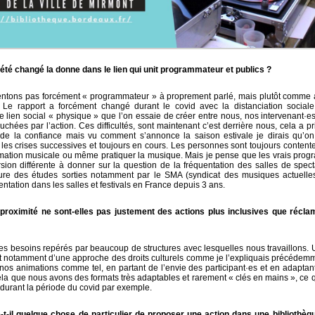
été changé la donne dans le lien qui unit programmateur et publics ?
ntons pas forcément « programmateur » à proprement parlé, mais plutôt comme a
e. Le rapport a forcément changé durant le covid avec la distanciation sociale
e lien social « physique » que l’on essaie de créer entre nous, nos intervenant·e
uchées par l’action. Ces difficultés, sont maintenant c’est derrière nous, cela a p
, de la confiance mais vu comment s’annonce la saison estivale je dirais qu’on
les crises successives et toujours en cours. Les personnes sont toujours contente
mation musicale ou même pratiquer la musique. Mais je pense que les vrais prog
sion différente à donner sur la question de la fréquentation des salles de spect
cture des études sorties notamment par le SMA (syndicat des musiques actuelles
ntation dans les salles et festivals en France depuis 3 ans.
proximité ne sont-elles pas justement des actions plus inclusives que récla
 des besoins repérés par beaucoup de structures avec lesquelles nous travaillons. 
nt notamment d’une approche des droits culturels comme je l’expliquais précéde
nos animations comme tel, en partant de l’envie des participant·es et en adaptant
 cela que nous avons des formats très adaptables et rarement « clés en mains », ce 
durant la période du covid par exemple.
-t-il quelque chose de particulier de proposer une action dans une bibliothèq