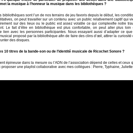
i met la musique à l’honneur la musique dans les bibliothèques ?
s bibliothèques sont l’un de nos terrains de jeu favoris depuis le début, les conditi
litatives, on peut travailler sur un contenu avec un public relativement captif qui v
airement sur des lieux ou le public est assez volatile ce qui complexifie notre tra
ant. Le fait d’être en bibliothèque est plus confortable, on peut aller plus loi
le lien avec les personnes participantes. Nous essayant aussi d’adapter ce que
musical proposé par la bibliothèque afin de faire des clins d’œil, attirer la curiosit
runter des disques.
es 10 titres de la bande-son ou de l’identité musicale de Ricochet Sonore ?
nt épineuse dans la mesure ou l’ADN de l’association dépend de celles et ceux qu
c proposer une playlist collaborative avec mes collègues : Pierre, Typhaine, Juliette