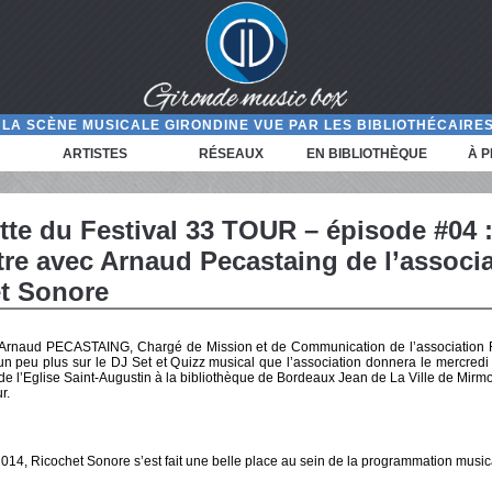
LA SCÈNE MUSICALE GIRONDINE VUE PAR LES BIBLIOTHÉCAIRES
ARTISTES
RÉSEAUX
EN BIBLIOTHÈQUE
À 
tte du Festival 33 TOUR – épisode #04 
re avec Arnaud Pecastaing de l’associa
t Sonore
Arnaud PECASTAING, Chargé de Mission et de Communication de l’association 
 un peu plus sur le DJ Set et Quizz musical que l’association donnera le mercredi
 de l’Eglise Saint-Augustin à la bibliothèque de Bordeaux Jean de La Ville de Mirm
r.
014, Ricochet Sonore s’est fait une belle place au sein de la programmation music