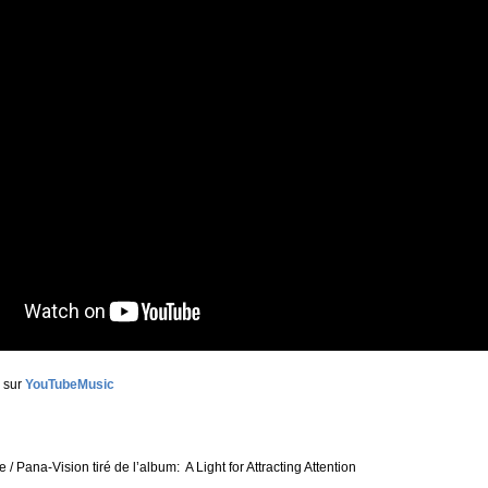
i sur
YouTubeMusic
e / Pana-Vision tiré de l’album: A Light for Attracting Attention