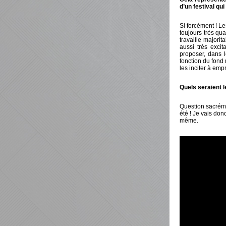
d’un festival qu
Si forcément ! Le
toujours très qua
travaille majorit
aussi très excit
proposer, dans 
fonction du fond 
les inciter à emp
Quels seraient l
Question sacréme
été ! Je vais don
même.