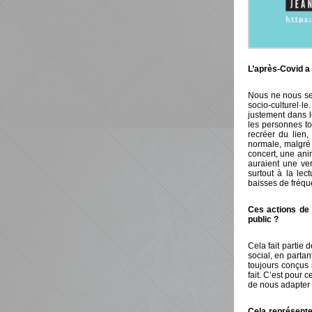
L’après-Covid a 
Nous ne nous se
socio-culturel·l
justement dans l
les personnes to
recréer du lien
normale, malgré 
concert, une ani
auraient une ver
surtout à la le
baisses de fréque
Ces actions de 
public ?
Cela fait partie
social, en parta
toujours conçus 
fait. C’est pour
de nous adapter 
Cela représente