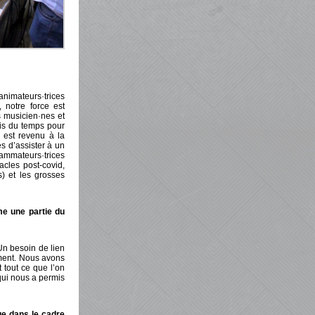
nimateurs·trices
, notre force est
s musicien·nes et
ris du temps pour
 est revenu à la
s d’assister à un
rammateurs·trices
acles post-covid,
) et les grosses
me une partie du
Un besoin de lien
mment. Nous avons
 tout ce que l’on
qui nous a permis
ue dans le cadre