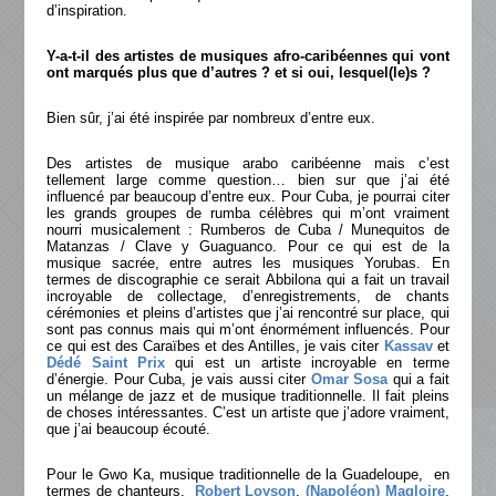
d’inspiration.
Y-a-t-il des artistes de musiques afro-caribéennes qui vont
ont marqués plus que d’autres ? et si oui, lesquel(le)s ?
Bien sûr, j’ai été inspirée par nombreux d’entre eux.
Des artistes de musique arabo caribéenne mais c’est
tellement large comme question… bien sur que j’ai été
influencé par beaucoup d’entre eux. Pour Cuba, je pourrai citer
les grands groupes de rumba célèbres qui m’ont vraiment
nourri musicalement : Rumberos de Cuba / Munequitos de
Matanzas / Clave y Guaguanco. Pour ce qui est de la
musique sacrée, entre autres les musiques Yorubas. En
termes de discographie ce serait Abbilona qui a fait un travail
incroyable de collectage, d’enregistrements, de chants
cérémonies et pleins d’artistes que j’ai rencontré sur place, qui
sont pas connus mais qui m’ont énormément influencés. Pour
ce qui est des Caraïbes et des Antilles, je vais citer
Kassav
et
Dédé Saint Prix
qui est un artiste incroyable en terme
d’énergie. Pour Cuba, je vais aussi citer
Omar Sosa
qui a fait
un mélange de jazz et de musique traditionnelle. Il fait pleins
de choses intéressantes. C’est un artiste que j’adore vraiment,
que j’ai beaucoup écouté.
Pour le Gwo Ka, musique traditionnelle de la Guadeloupe, en
termes de chanteurs,
Robert Loyson
,
(Napoléon) Magloire
,