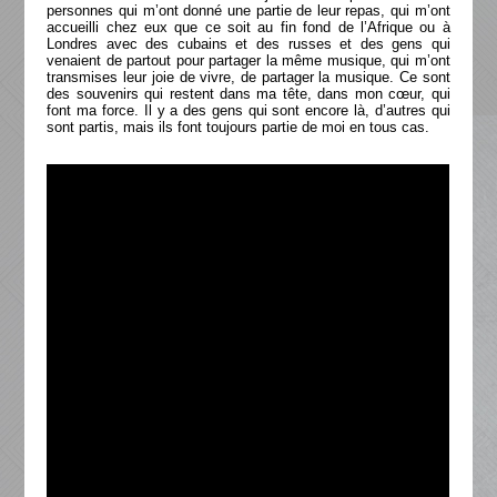
personnes qui m’ont donné une partie de leur repas, qui m’ont
accueilli chez eux que ce soit au fin fond de l’Afrique ou à
Londres avec des cubains et des russes et des gens qui
venaient de partout pour partager la même musique, qui m’ont
transmises leur joie de vivre, de partager la musique. Ce sont
des souvenirs qui restent dans ma tête, dans mon cœur, qui
font ma force. Il y a des gens qui sont encore là, d’autres qui
sont partis, mais ils font toujours partie de moi en tous cas.