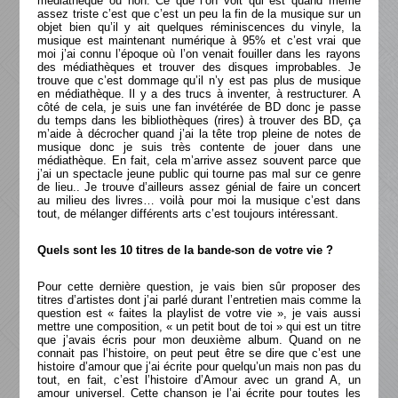
médiathèque ou non. Ce que l’on voit qui est quand même
assez triste c’est que c’est un peu la fin de la musique sur un
objet bien qu’il y ait quelques réminiscences du vinyle, la
musique est maintenant numérique à 95% et c’est vrai que
moi j’ai connu l’époque où l’on venait fouiller dans les rayons
des médiathèques et trouver des disques improbables. Je
trouve que c’est dommage qu’il n’y est pas plus de musique
en médiathèque. Il y a des trucs à inventer, à restructurer. A
côté de cela, je suis une fan invétérée de BD donc je passe
du temps dans les bibliothèques (rires) à trouver des BD, ça
m’aide à décrocher quand j’ai la tête trop pleine de notes de
musique donc je suis très contente de jouer dans une
médiathèque. En fait, cela m’arrive assez souvent parce que
j’ai un spectacle jeune public qui tourne pas mal sur ce genre
de lieu.. Je trouve d’ailleurs assez génial de faire un concert
au milieu des livres… voilà pour moi la musique c’est dans
tout, de mélanger différents arts c’est toujours intéressant.
Quels sont les 10 titres de la bande-son de votre vie ?
Pour cette dernière question, je vais bien sûr proposer des
titres d’artistes dont j’ai parlé durant l’entretien mais comme la
question est « faites la playlist de votre vie », je vais aussi
mettre une composition, « un petit bout de toi » qui est un titre
que j’avais écris pour mon deuxième album. Quand on ne
connait pas l’histoire, on peut peut être se dire que c’est une
histoire d’amour que j’ai écrite pour quelqu’un mais non pas du
tout, en fait, c’est l’histoire d’Amour avec un grand A, un
amour universel. Cette chanson je l’ai écrite pour toutes les