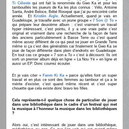
Ti Céleste
qui ont fait la renommée du Gwo Ka et pour les
tambouillés les joueurs de Ka les plus connus : Vélo, Antoine
Santa, André Beloce, Bébé Rosepat que j’ai pu rencontré cette
année. Et
Kristèn Aigle
. Actuellement, quand je vais en
Guadeloupe, je travaille avec un jeune groupe «
7 Son @ To
»
qui prépare leur deuxième album : c’est vraiment un travail
hyper intéressant, c’est pointu, il y a une vraie patte c’est
original et vraiment dans une recherche de la façon de faire
des anciens particulièrement à Basse Terre ou c’est quand
même assez différent de ce qui peut se jouer en Grande Terre
même si ça c’est des généralités car finalement le Gwo Ka se
joue de façon différente dans plein d’endroits en Guadeloupe.
En tout cas ce groupe « 7 son a To » c’est à découvrir. Ils ont
sorti un premier album déjà en ligne « La Nou Yé » en ligne et
aussi un EP. Donc courrez écouter.
Et je vais citer »
Fanm Ki Ka
» parce qu’elles font un super
travail et en plus ce sont des femmes au tambour et ça a le
mérite d’exister, c’est quand même récent et c’est super
chouette que cela existe donc bravo les filles.
Cela représente-t-il quelque chose de particulier de jouer
dans une bibliothèque dans le cadre d’un festival qui met
la musique à l’honneur la musique dans les bibliothèques
?
Alors oui, c’est intéressant de jouer dans une bibliothèque,