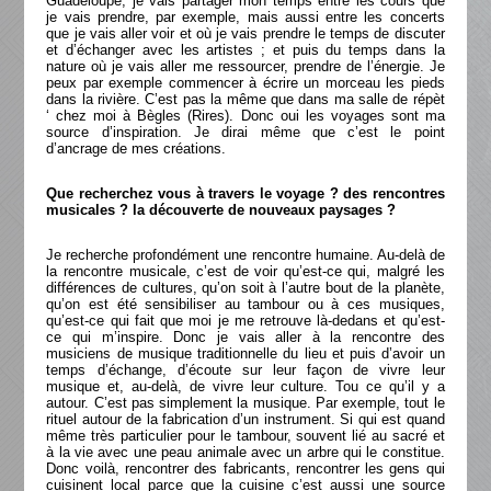
Guadeloupe, je vais partager mon temps entre les cours que
je vais prendre, par exemple, mais aussi entre les concerts
que je vais aller voir et où je vais prendre le temps de discuter
et d’échanger avec les artistes ; et puis du temps dans la
nature où je vais aller me ressourcer, prendre de l’énergie. Je
peux par exemple commencer à écrire un morceau les pieds
dans la rivière. C’est pas la même que dans ma salle de répèt
‘ chez moi à Bègles (Rires). Donc oui les voyages sont ma
source d’inspiration. Je dirai même que c’est le point
d’ancrage de mes créations.
Que recherchez vous à travers le voyage ? des rencontres
musicales ? la découverte de nouveaux paysages ?
Je recherche profondément une rencontre humaine. Au-delà de
la rencontre musicale, c’est de voir qu’est-ce qui, malgré les
différences de cultures, qu’on soit à l’autre bout de la planète,
qu’on est été sensibiliser au tambour ou à ces musiques,
qu’est-ce qui fait que moi je me retrouve là-dedans et qu’est-
ce qui m’inspire. Donc je vais aller à la rencontre des
musiciens de musique traditionnelle du lieu et puis d’avoir un
temps d’échange, d’écoute sur leur façon de vivre leur
musique et, au-delà, de vivre leur culture. Tou ce qu’il y a
autour. C’est pas simplement la musique. Par exemple, tout le
rituel autour de la fabrication d’un instrument. Si qui est quand
même très particulier pour le tambour, souvent lié au sacré et
à la vie avec une peau animale avec un arbre qui le constitue.
Donc voilà, rencontrer des fabricants, rencontrer les gens qui
cuisinent local parce que la cuisine c’est aussi une source