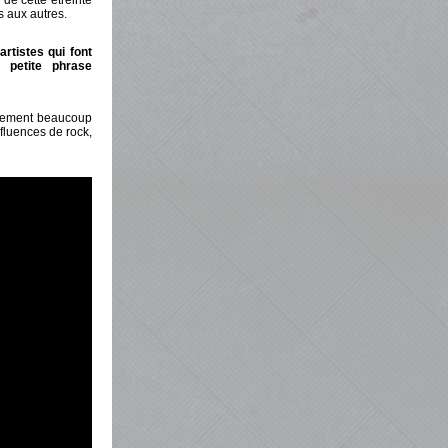
de cette étreinte
s aux autres.
rtistes qui font
 petite phrase
galement beaucoup
fluences de rock,