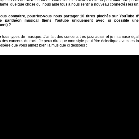
nquées ces dernières années. Nous sommes ravies d’être la pour offrir une partie 
illante, quelque chose qui nous aide tous a nous sentir a nouveau connectés les un
ous connaitre, pourriez-vous nous partager 10 titres piochés sur YouTube d’a
re panthéon musical (liens Youtube uniquement avec si possible une
ent) ?
tous types de musique. J’ai fait des concerts très jazz aussi et je m’amuse é
s des concerts du rock. Je peux dire que mon style peut être éclectique avec des in
J’espère que vous aimez bien la musique ci dessous :