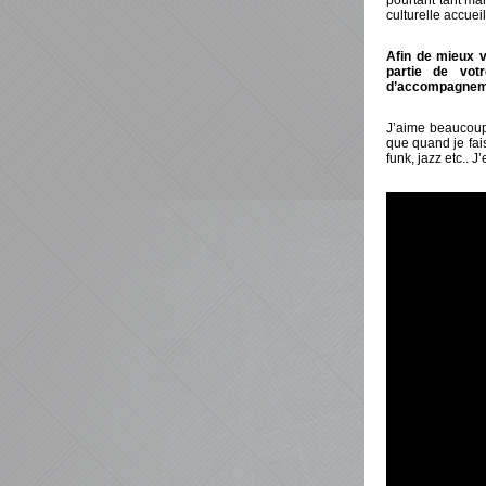
pourtant tant ma
culturelle accue
Afin de mieux v
partie de vot
d’accompagnem
J’aime beaucoup 
que quand je fai
funk, jazz etc.. 