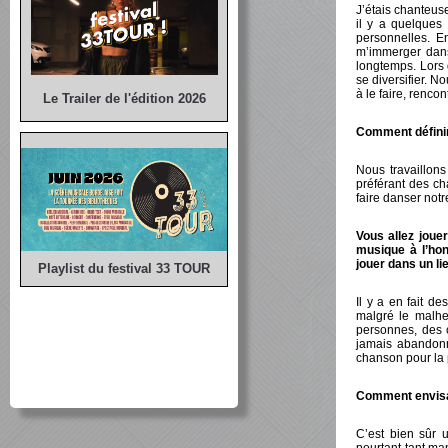
J’étais chanteus
il y a quelques
personnelles. E
m’immerger dans 
longtemps. Lors d
se diversifier. 
à le faire, renc
Le Trailer de l'édition 2026
Comment définir
Nous travaillon
préférant des ch
faire danser not
Vous allez joue
musique à l’hon
jouer dans un li
Playlist du festival 33 TOUR
Il y a en fait de
malgré le malhe
personnes, des 
jamais abandonne
chanson pour la 
Comment envisag
C’est bien sûr 