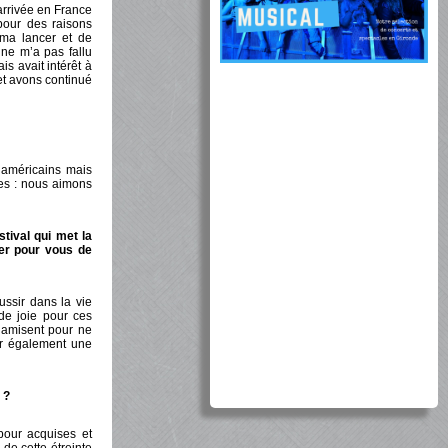
arrivée en France
pour des raisons
 ma lancer et de
 ne m’a pas fallu
is avait intérêt à
et avons continué
 américains mais
ies : nous aimons
tival qui met la
ier pour vous de
éussir dans la vie
de joie pour ces
namisent pour ne
ter également une
 ?
pour acquises et