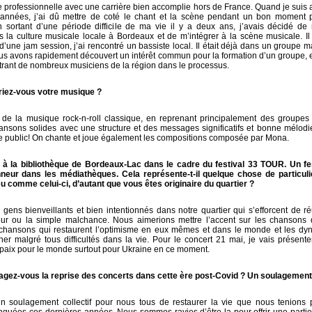
e professionnelle avec une carrière bien accomplie hors de France. Quand je suis 
 années, j’ai dû mettre de coté le chant et la scène pendant un bon moment 
n sortant d’une période difficile de ma vie il y a deux ans, j’avais décidé de
la culture musicale locale à Bordeaux et de m’intégrer à la scène musicale. Il
’une jam session, j’ai rencontré un bassiste local. Il était déjà dans un groupe ma
Nous avons rapidement découvert un intérêt commun pour la formation d’un groupe, 
ontrant de nombreux musiciens de la région dans le processus.
iez-vous votre musique ?
s de la musique rock-n-roll classique, en reprenant principalement des groupes
ansons solides avec une structure et des messages significatifs et bonne mélod
re public! On chante et joue également les compositions composée par Mona.
r à la bibliothèque de Bordeaux-Lac dans le cadre du festival 33 TOUR. Un fes
neur dans les médiathèques. Cela représente-t-il quelque chose de particul
eu comme celui-ci, d’autant que vous êtes originaire du quartier ?
s gens bienveillants et bien intentionnés dans notre quartier qui s’efforcent de r
ur ou la simple malchance. Nous aimerions mettre l’accent sur les chansons 
chansons qui restaurent l’optimisme en eux mêmes et dans le monde et les dy
r malgré tous difficultés dans la vie. Pour le concert 21 mai, je vais présen
paix pour le monde surtout pour Ukraine en ce moment.
ez-vous la reprise des concerts dans cette ère post-Covid ? Un soulagement
un soulagement collectif pour nous tous de restaurer la vie que nous tenions 