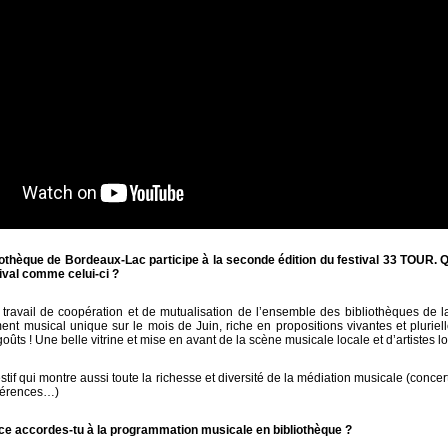
liothèque de Bordeaux-Lac participe à la seconde édition du festival 33 TOUR.
ival comme celui-ci ?
ravail de coopération et de mutualisation de l’ensemble des bibliothèques de 
nt musical unique sur le mois de Juin, riche en propositions vivantes et pluriell
goûts ! Une belle vitrine et mise en avant de la scène musicale locale et d’artistes l
if qui montre aussi toute la richesse et diversité de la médiation musicale (conce
nférences…)
ce accordes-tu à la programmation musicale en bibliothèque ?