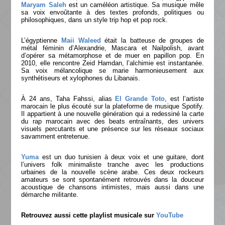
Maryam Saleh
est un caméléon artistique. Sa musique mêle
sa voix envoûtante à des textes profonds, politiques ou
philosophiques, dans un style trip hop et pop rock.
L’égyptienne
Maii Waleed
était la batteuse de groupes de
métal féminin d’Alexandrie, Mascara et Nailpolish, avant
d’opérer sa métamorphose et de muer en papillon pop. En
2010, elle rencontre Zeid Hamdan, l’alchimie est instantanée.
Sa voix mélancolique se marie harmonieusement aux
synthétiseurs et xylophones du Libanais.
À 24 ans, Taha Fahssi, alias
El Grande Toto
, est l’artiste
marocain le plus écouté sur la plateforme de musique Spotify.
Il appartient à une nouvelle génération qui a redessiné la carte
du rap marocain avec des beats entraînants, des univers
visuels percutants et une présence sur les réseaux sociaux
savamment entretenue.
Yuma
est un duo tunisien à deux voix et une guitare, dont
l’univers folk minimaliste tranche avec les productions
urbaines de la nouvelle scène arabe. Ces deux rockeurs
amateurs se sont spontanément retrouvés dans la douceur
acoustique de chansons intimistes, mais aussi dans une
démarche militante.
Retrouvez aussi cette playlist musicale sur
YouTube