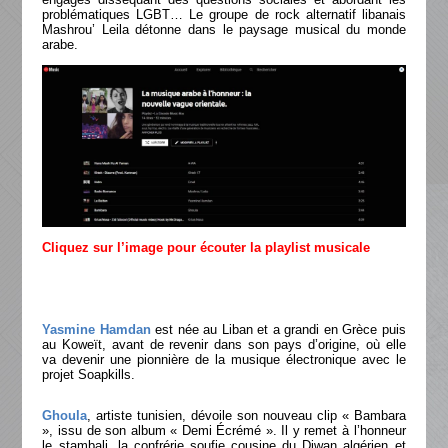
problématiques LGBT… Le groupe de rock alternatif libanais
Mashrou’ Leila détonne dans le paysage musical du monde
arabe.
Cliquez sur l’image pour écouter la playlist musicale
Yasmine Hamdan
est née au Liban et a grandi en Grèce puis
au Koweït, avant de revenir dans son pays d’origine, où elle
va devenir une pionnière de la musique électronique avec le
projet Soapkills.
Ghoula
, artiste tunisien, dévoile son nouveau clip « Bambara
», issu de son album « Demi Écrémé ». Il y remet à l’honneur
le stambali, la confrérie soufie cousine du Diwan algérien et