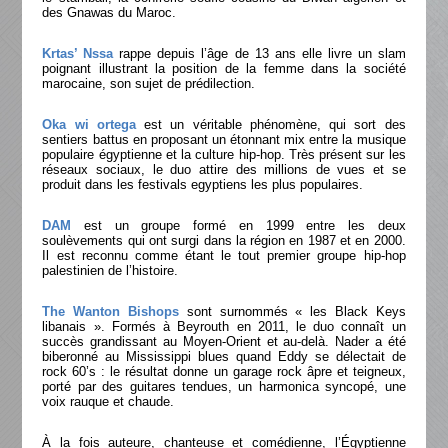
des Gnawas du Maroc.
Krtas’ Nssa
rappe depuis l’âge de 13 ans elle livre un slam
poignant illustrant la position de la femme dans la société
marocaine, son sujet de prédilection.
Oka wi ortega
est un véritable phénomène, qui sort des
sentiers battus en proposant un étonnant mix entre la musique
populaire égyptienne et la culture hip-hop. Très présent sur les
réseaux sociaux, le duo attire des millions de vues et se
produit dans les festivals egyptiens les plus populaires.
DAM
est un groupe formé en 1999 entre les deux
soulèvements qui ont surgi dans la région en 1987 et en 2000.
Il est reconnu comme étant le tout premier groupe hip-hop
palestinien de l’histoire.
The Wanton Bishops
sont surnommés « les Black Keys
libanais ». Formés à Beyrouth en 2011, le duo connaît un
succès grandissant au Moyen-Orient et au-delà. Nader a été
biberonné au Mississippi blues quand Eddy se délectait de
rock 60’s : le résultat donne un garage rock âpre et teigneux,
porté par des guitares tendues, un harmonica syncopé, une
voix rauque et chaude.
À la fois auteure, chanteuse et comédienne, l’Égyptienne