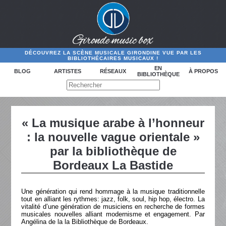
DÉCOUVREZ LA SCÈNE MUSICALE GIRONDINE VUE PAR LES
BIBLIOTHÉCAIRES MUSICAUX !
EN
BLOG
ARTISTES
RÉSEAUX
À PROPOS
BIBLIOTHÈQUE
« La musique arabe à l’honneur
: la nouvelle vague orientale »
par la bibliothèque de
Bordeaux La Bastide
Une génération qui rend hommage à la musique traditionnelle
tout en alliant les rythmes: jazz, folk, soul, hip hop, électro. La
vitalité d’une génération de musiciens en recherche de formes
musicales nouvelles alliant modernisme et engagement. Par
Angélina de la la Bibliothèque de Bordeaux.