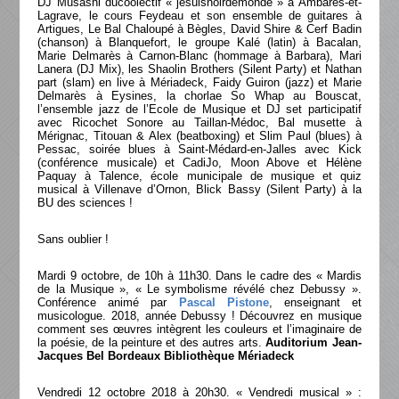
DJ Musashi ducoolectif « jesuisnoirdemonde » à Ambarès-et-
Lagrave, le cours Feydeau et son ensemble de guitares à
Artigues, Le Bal Chaloupé à Bègles, David Shire & Cerf Badin
(chanson) à Blanquefort, le groupe Kalé (latin) à Bacalan,
Marie Delmarès à Carnon-Blanc (hommage à Barbara), Mari
Lanera (DJ Mix), les Shaolin Brothers (Silent Party) et Nathan
part (slam) en live à Mériadeck, Faidy Guiron (jazz) et Marie
Delmarès à Eysines, la chorlae So Whap au Bouscat,
l’ensemble jazz de l’Ecole de Musique et DJ set participatif
avec Ricochet Sonore au Taillan-Médoc, Bal musette à
Mérignac, Titouan & Alex (beatboxing) et Slim Paul (blues) à
Pessac, soirée blues à Saint-Médard-en-Jalles avec Kick
(conférence musicale) et CadiJo, Moon Above et Hélène
Paquay à Talence, école municipale de musique et quiz
musical à Villenave d’Ornon, Blick Bassy (Silent Party) à la
BU des sciences !
Sans oublier !
Mardi 9 octobre, de 10h à 11h30. Dans le cadre des « Mardis
de la Musique », « Le symbolisme révélé chez Debussy ».
Conférence animé par
Pascal Pistone
, enseignant et
musicologue. 2018, année Debussy ! Découvrez en musique
comment ses œuvres intègrent les couleurs et l’imaginaire de
la poésie, de la peinture et des autres arts.
Auditorium Jean-
Jacques Bel Bordeaux Bibliothèque Mériadeck
Vendredi 12 octobre 2018 à 20h30. « Vendredi musical » :