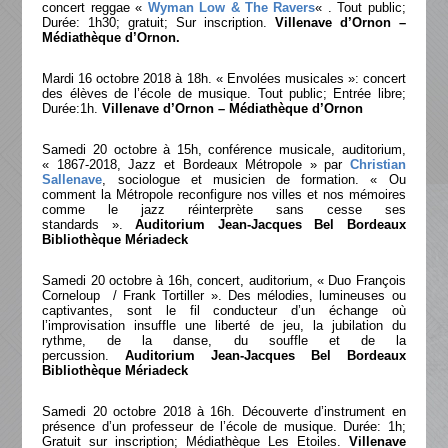
concert reggae «
Wyman Low & The Ravers
« . Tout public;
Durée: 1h30; gratuit; Sur inscription.
Villenave d’Ornon –
Médiathèque d’Ornon.
Mardi 16 octobre 2018 à 18h. « Envolées musicales »: concert
des élèves de l’école de musique. Tout public; Entrée libre;
Durée:1h.
Villenave d’Ornon – Médiathèque d’Ornon
Samedi 20 octobre à 15h, conférence musicale, auditorium,
« 1867-2018, Jazz et Bordeaux Métropole » par
Christian
Sallenave
, sociologue et musicien de formation. « Ou
comment la Métropole reconfigure nos villes et nos mémoires
comme le jazz réinterprète sans cesse ses
standards ».
Auditorium Jean-Jacques Bel Bordeaux
Bibliothèque Mériadeck
Samedi 20 octobre à 16h, concert, auditorium, « Duo François
Corneloup / Frank Tortiller ». Des mélodies, lumineuses ou
captivantes, sont le fil conducteur d’un échange où
l’improvisation insuffle une liberté de jeu, la jubilation du
rythme, de la danse, du souffle et de la
percussion.
Auditorium Jean-Jacques Bel Bordeaux
Bibliothèque Mériadeck
Samedi 20 octobre 2018 à 16h. Découverte d’instrument en
présence d’un professeur de l’école de musique. Durée: 1h;
Gratuit sur inscription; Médiathèque Les Etoiles.
Villenave