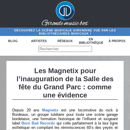
DÉCOUVREZ LA SCÈNE MUSICALE GIRONDINE VUE PAR LES
BIBLIOTHÉCAIRES MUSICAUX !
EN
BLOG
ARTISTES
RÉSEAUX
À PROPOS
BIBLIOTHÈQUE
Les Magnetix pour
l’inauguration de la Salle des
fête du Grand Parc : comme
une évidence
Depuis 20 ans
Magnetix
est une locomotive du rock à
Bordeaux, un groupe tutélaire pour toute une scène garage
bordelaise, une formation historique de l’influent et exigeant
label
Born Bad Records
qui colle parfaitement à la leur ligne
esthétique en compilant les réminiscences 60’s des yeyés et