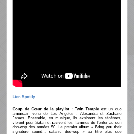
Lien Spotify
Coup de Cœur de la playlist : Twin Temple
est un duo
américain venu de Los Angeles : Alexandra et Zacharie
James. Ensemble, en musique, ils explorent les ténèbres,
vibrent pour Satan et ravivent les flammes de l’enfer au son
doo-wop des années 50. Le premier album « Bring you their
signature sound… satanic doo-wop » au titre plus que