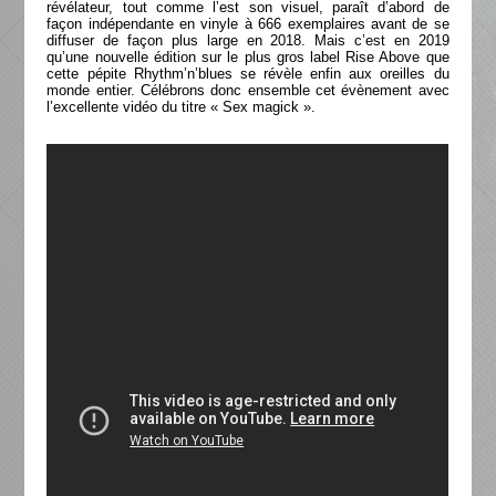
révélateur, tout comme l’est son visuel, paraît d’abord de
façon indépendante en vinyle à 666 exemplaires avant de se
diffuser de façon plus large en 2018. Mais c’est en 2019
qu’une nouvelle édition sur le plus gros label Rise Above que
cette pépite Rhythm’n’blues se révèle enfin aux oreilles du
monde entier. Célébrons donc ensemble cet évènement avec
l’excellente vidéo du titre « Sex magick ».