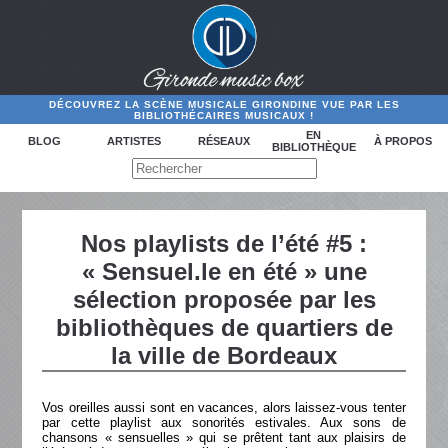
DÉCOUVREZ LA SCÈNE MUSICALE GIRONDINE VUE PAR LES
BIBLIOTHÉCAIRES MUSICAUX !
EN
BLOG
ARTISTES
RÉSEAUX
À PROPOS
BIBLIOTHÈQUE
Nos playlists de l’été #5 :
« Sensuel.le en été » une
sélection proposée par les
bibliothèques de quartiers de
la ville de Bordeaux
Vos oreilles aussi sont en vacances, alors laissez-vous tenter
par cette playlist aux sonorités estivales. Aux sons de
chansons « sensuelles » qui se prêtent tant aux plaisirs de