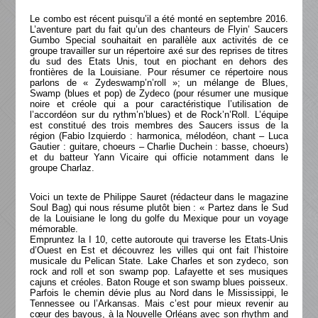
Le combo est récent puisqu’il a été monté en septembre 2016.
L’aventure part du fait qu’un des chanteurs de Flyin’ Saucers
Gumbo Special souhaitait en parallèle aux activités de ce
groupe travailler sur un répertoire axé sur des reprises de titres
du sud des Etats Unis, tout en piochant en dehors des
frontières de la Louisiane. Pour résumer ce répertoire nous
parlons de « Zydeswamp’n’roll »; un mélange de Blues,
Swamp (blues et pop) de Zydeco (pour résumer une musique
noire et créole qui a pour caractéristique l’utilisation de
l’accordéon sur du rythm’n’blues) et de Rock’n’Roll. L’équipe
est constitué des trois membres des Saucers issus de la
région (Fabio Izquierdo : harmonica, mélodéon, chant – Luca
Gautier : guitare, choeurs – Charlie Duchein : basse, choeurs)
et du batteur Yann Vicaire qui officie notamment dans le
groupe Charlaz.
Voici un texte de Philippe Sauret (rédacteur dans le magazine
Soul Bag) qui nous résume plutôt bien : « Partez dans le Sud
de la Louisiane le long du golfe du Mexique pour un voyage
mémorable.
Empruntez la I 10, cette autoroute qui traverse les Etats-Unis
d’Ouest en Est et découvrez les villes qui ont fait l’histoire
musicale du Pelican State. Lake Charles et son zydeco, son
rock and roll et son swamp pop. Lafayette et ses musiques
cajuns et créoles. Baton Rouge et son swamp blues poisseux.
Parfois le chemin dévie plus au Nord dans le Mississippi, le
Tennessee ou l’Arkansas. Mais c’est pour mieux revenir au
cœur des bayous, à la Nouvelle Orléans avec son rhythm and