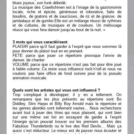
blues joyeux, son funk débridé.
La musique des Crawfishmen est à l’image de la gastronomie
locale, riche et épicée, généreuse et roborative, faite de
boudins, de gratons et de saucisses, de riz et de graisse, de
jambalaya et de gumbo.Elle est un mélange réussi de rythmes
et de cultures, de musiques et de couleurs. Un métissage
réussi qui vous fera danser jusqu’au bout de la nuit. »
3 mots qui vous caractérisent
PLAISIR parce qu’il faut garder à l’esprit que nous sommes là
pour donner du plaisir tout en en prenant.
FETE parce que jouer ce répertoire provoque l’envie de
danser, de chanter
VOLUME parce que ce répertoire n’est pas fait pour être joué
à faible volume. Ca reste sous influence rock’n’roll et nous ne
voulons pas faire office de fond sonore pour de la pseudo
animation musicale.
Quels sont les artistes qui vous ont influencé ?
Trop compliqué à développer; il y en a tellement. On
remarquera que les plus présents au répertoire sont Bo
Diddley, Slim Harpo et Billy Boy Arnold mais le répertoire et
les genres abordés sont tellement vastes… Nous recherchons
avant tout à jouer des titres qui nous plaisent, qui vont bien
sur une même set list en essayant de garder à l’esprit
l’énergie qu’on pouvait trouver sur les premiers albums des
Fabulous Thunderbirds ou le live des Red Devils… Mais ça
aussi c’est réducteur. Le mieux est de passer nous écouter et