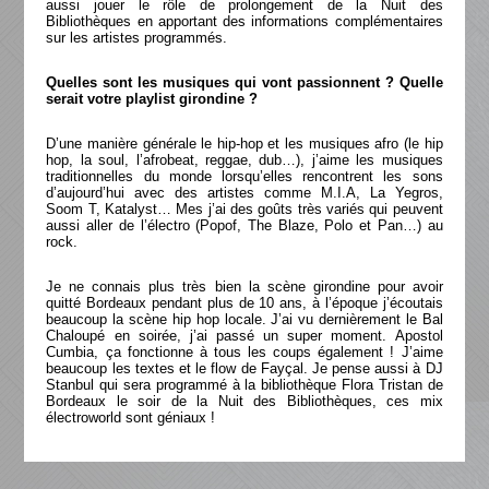
aussi jouer le rôle de prolongement de la Nuit des
Bibliothèques en apportant des informations complémentaires
sur les artistes programmés.
Quelles sont les musiques qui vont passionnent ? Quelle
serait votre playlist girondine ?
D’une manière générale le hip-hop et les musiques afro (le hip
hop, la soul, l’afrobeat, reggae, dub…), j’aime les musiques
traditionnelles du monde lorsqu’elles rencontrent les sons
d’aujourd’hui avec des artistes comme M.I.A, La Yegros,
Soom T, Katalyst… Mes j’ai des goûts très variés qui peuvent
aussi aller de l’électro (Popof, The Blaze, Polo et Pan…) au
rock.
Je ne connais plus très bien la scène girondine pour avoir
quitté Bordeaux pendant plus de 10 ans, à l’époque j’écoutais
beaucoup la scène hip hop locale. J’ai vu dernièrement le Bal
Chaloupé en soirée, j’ai passé un super moment. Apostol
Cumbia, ça fonctionne à tous les coups également ! J’aime
beaucoup les textes et le flow de Fayçal. Je pense aussi à DJ
Stanbul qui sera programmé à la bibliothèque Flora Tristan de
Bordeaux le soir de la Nuit des Bibliothèques, ces mix
électroworld sont géniaux !