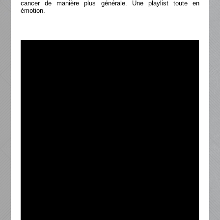
cancer de manière plus générale. Une playlist toute en
émotion.