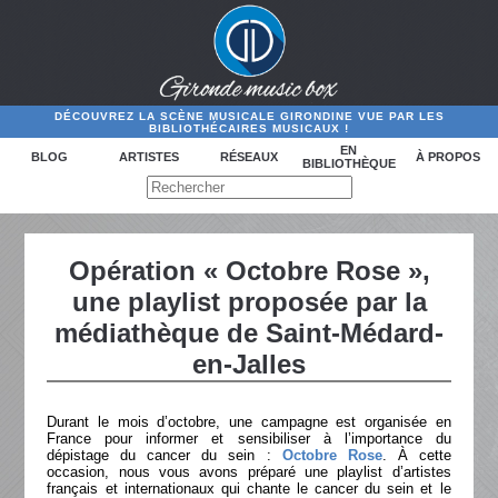
DÉCOUVREZ LA SCÈNE MUSICALE GIRONDINE VUE PAR LES
BIBLIOTHÉCAIRES MUSICAUX !
EN
BLOG
ARTISTES
RÉSEAUX
À PROPOS
BIBLIOTHÈQUE
Opération « Octobre Rose »,
une playlist proposée par la
médiathèque de Saint-Médard-
en-Jalles
Durant le mois d’octobre, une campagne est organisée en
France pour informer et sensibiliser à l’importance du
dépistage du cancer du sein :
Octobre Rose
. À cette
occasion, nous vous avons préparé une playlist d’artistes
français et internationaux qui chante le cancer du sein et le