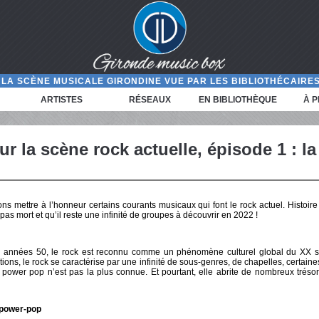
LA SCÈNE MUSICALE GIRONDINE VUE PAR LES BIBLIOTHÉCAIRES
ARTISTES
RÉSEAUX
EN BIBLIOTHÈQUE
À 
r la scène rock actuelle, épisode 1 : l
ons mettre à l’honneur certains courants musicaux qui font le rock actuel. Histoir
 pas mort et qu’il reste une infinité de groupes à découvrir en 2022 !
 années 50, le rock est reconnu comme un phénomène culturel global du XX si
ions, le rock se caractérise par une infinité de sous-genres, de chapelles, certai
 power pop n’est pas la plus connue. Et pourtant, elle abrite de nombreux tréso
a power-pop