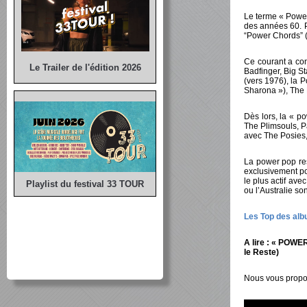
Le terme « Powe
des années 60. P
“Power Chords” (l
Ce courant a co
Le Trailer de l'édition 2026
Badfinger, Big S
(vers 1976), la 
Sharona »), The 
Dès lors, la « p
The Plimsouls, 
avec The Posies,
La power pop rest
exclusivement p
le plus actif av
Playlist du festival 33 TOUR
ou l’Australie so
Les Top des alb
A lire : « POWER
le Reste)
Nous vous propos