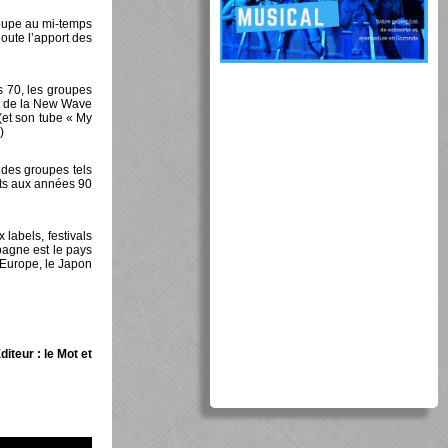
oupe au mi-temps
oute l’apport des
 70, les groupes
et de la New Wave
(et son tube « My
)
 des groupes tels
ts aux années 90
 labels, festivals
agne est le pays
’Europe, le Japon
iteur : le Mot et