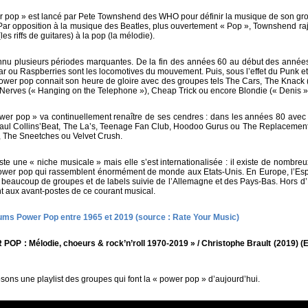
r pop » est lancé par Pete Townshend des WHO pour définir la musique de son gr
ar opposition à la musique des Beatles, plus ouvertement « Pop », Townshend raj
es riffs de guitares) à la pop (la mélodie).
nnu plusieurs périodes marquantes. De la fin des années 60 au début des années
tar ou Raspberries sont les locomotives du mouvement. Puis, sous l’effet du Punk 
Power pop connait son heure de gloire avec des groupes tels The Cars, The Knack 
Nerves (« Hanging on the Telephone »), Cheap Trick ou encore Blondie (« Denis »
ower pop » va continuellement renaître de ses cendres : dans les années 80 avec
Paul Collins’Beat, The La’s, Teenage Fan Club, Hoodoo Gurus ou The Replacemen
 The Sneetches ou Velvet Crush.
e une « niche musicale » mais elle s’est internationalisée : il existe de nombreux
ower pop qui rassemblent énormément de monde aux Etats-Unis. En Europe, l’Esp
ec beaucoup de groupes et de labels suivie de l’Allemagne et des Pays-Bas. Hors d
nt aux avant-postes de ce courant musical.
ums Power Pop entre 1965 et 2019 (source : Rate Your Music)
 POP : Mélodie, choeurs & rock’n’roll 1970-2019 » / Christophe Brault (2019) (Ed
ons une playlist des groupes qui font la « power pop » d’aujourd’hui.