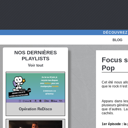
DÉCOUVREZ 
BLOG
NOS DERNIÈRES
PLAYLISTS
Focus su
Voir tout
Pop
Cet été nous all
que le rock n’est
Apparu dans les
plusieurs générat
Opération ReDisco
que d’autres. La
cachés.
1er épisode : l