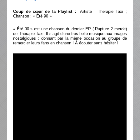
Coup de cœur de la Playlist :
Artiste : Thérapie Taxi ;
Chanson : « Été 90 »
« Été 90 » est une chanson du dernier EP ( Rupture 2 merde)
de Thérapie Taxi. Il s’agit d’une très belle musique aux images
nostalgiques ; donnant par la même occasion au groupe de
remercier leurs fans en chanson ! À écouter sans hésiter !