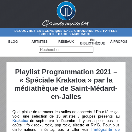
DÉCOUVREZ LA SCÈNE MUSICALE GIRONDINE VUE PAR LES
BIBLIOTHÉCAIRES MUSICAUX !
EN
BLOG
ARTISTES
RÉSEAUX
À PROPOS
BIBLIOTHÈQUE
Playlist Programmation 2021 –
« Spéciale Krakatoa » par la
médiathèque de Saint-Médard-
en-Jalles
Quel plaisir de retrouver les salles de concerts ! Pour fêter ça,
voici une sélection de 15 artistes / groupes présents au
Krakatoa
de septembre à décembre. Il y en a pour tous les
goûts : folk rock, rock, pop rock, électro et R’n’B. Pour plus
d’informations n’hésitez pas à aller voir
l’intégralité de