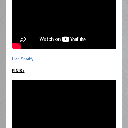
Lien Spotify
R’N’B :