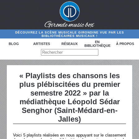
DÉCOUVREZ LA SCÈNE MUSICALE GIRONDINE VUE PAR LES
BIBLIOTHÉCAIRES MUSICAUX !
EN
BLOG
ARTISTES
RÉSEAUX
À PROPOS
BIBLIOTHÈQUE
« Playlists des chansons les
plus plébiscitées du premier
semestre 2022 » par la
médiathèque Léopold Sédar
Senghor (Saint-Médard-en-
Jalles)
Voici 5 playlists réalisées en nous appuyant sur le classement