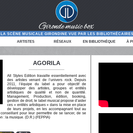
LA SCÈNE MUSICALE GIRONDINE VUE PAR LES BIBLIOTHÉCAIRES
ARTISTES
RÉSEAUX
EN BIBLIOTHÈQUE
À 
AGORILA
All Styles Edition travaille essentiellement avec
des artistes venant de l’univers rock. Depuis
2011, l’équipe du label a pour objectif de
développer des artistes, groupes et entités
artistiques de qualité et non de quantité.
Management, Production, édition, booking,
gestion de droit, le label musical propose d’aider
ces « entités artistiques » dans la mise en place
de leurs projets, en les accompagnant tout au
s conseillant pour leur permettre de se lancer, de se
ion : la musique. (D.R.) (FEPPIA)