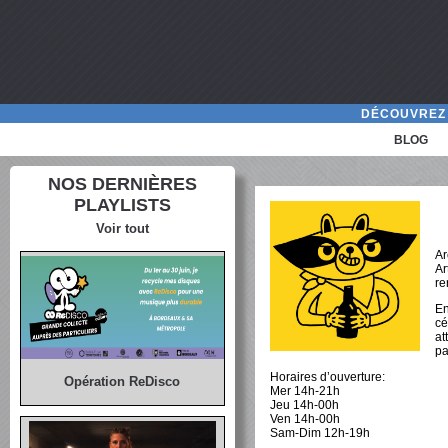
DÉCOUVREZ 
BLOG
NOS DERNIÈRES
PLAYLISTS
Voir tout
Ar
Ar
re
En
cé
at
pa
Horaires d’ouverture:
Opération ReDisco
Mer 14h-21h
Jeu 14h-00h
Ven 14h-00h
Sam-Dim 12h-19h