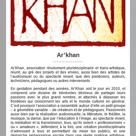
Ar’khan
Ar’Khan, association résolument pluridisciplinaire et trans-artistique,
réunit, au gré des projets et des envies, aussi bien des artistes de
l’audiovisuel ou du spectacle vivant, que des plasticiens, auteurs,
techniciens, pédagogues ou autres intervenants.
En gestation pendant des années, Ar’Khan voit le jour en 2010, et
comprend une dizaine de bénévoles désireux de partager leurs
passions avec le plus grand nombre, et attachés à dépasser les
frontières qui cloisonnent les arts et le monde culturel en général.
C’est pourquoi l’association a rassemblé autour d’elle un petit groupe
– à géométrie variable – de créateurs et de pédagogues. Passionnés
aussi bien par la réalisation audiovisuelle, la littérature, le théâtre, la
musique, la danse, que par l’éducation à l’image, au spectacle vivant,
la médiation et la transmission, tous, qu’ils soient « professionnels »
ou « amateurs », défendent, à la fois, une création pluridisciplinaire
d’adressant à tous et permettant de mixer les publics, et une
démarche pédagogique ancrée dans une réelle pratique artistique.