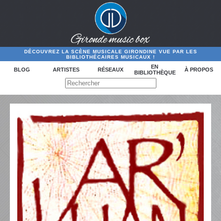
DÉCOUVREZ LA SCÈNE MUSICALE GIRONDINE VUE PAR LES
BIBLIOTHÉCAIRES MUSICAUX !
EN
BLOG
ARTISTES
RÉSEAUX
À PROPOS
BIBLIOTHÈQUE