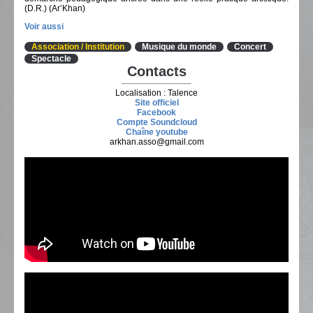
(D.R.) (Ar’Khan)
Voir aussi
Association / Institution
Musique du monde
Concert
Spectacle
Contacts
Localisation : Talence
Site officiel
Facebook
Compte Soundcloud
Chaîne youtube
arkhan.asso@gmail.com