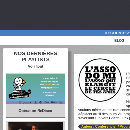
DÉCOUVREZ 
BLOG
NOS DERNIÈRES
PLAYLISTS
Voir tout
L
B
pe
ca
sc
co
N
s
voulons mêler art de rue, conc
Opération ReDisco
déplacer au fil des jours. Au 
traversant l’univers Ghetto Funk 
Auteur / Conférencier / Pro