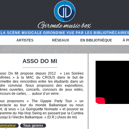
LA SCÈNE MUSICALE GIRONDINE VUE PAR LES BIBLIOTHÉCAIRES
ARTISTES
RÉSEAUX
EN BIBLIOTHÈQUE
À 
ASSO DO MI
’asso Do Mi propose depuis 2012 « Les Soirées
ARrées » à la MAC du CROUS dans le but de
rmettre des rencontres entre les étudiants dans un
dre convivial. Nous proposons des expositions,
ènes ouvertes, concerts, concours de jeux vidéo,
ncours de cartes, … autour d’un verre.
ous proposons « The Gyppie Party Tour » un
pectacle au tour du monde Balkanique ou nous
ert, dj sous « La Guinguette Nomade » et pouvoir se
programme du Hip-Hop Swing en passant par la Cumbia
jusqu’à l’électro Balkanique. » (D.R.) (Asso do mi)
grammateur
Tous genres