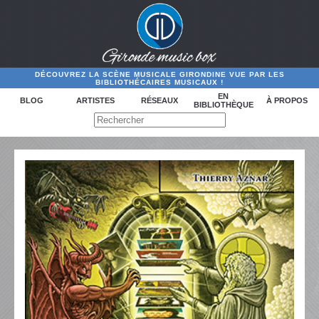
DÉCOUVREZ LA SCÈNE MUSICALE GIRONDINE VUE PAR LES
BIBLIOTHÉCAIRES MUSICAUX !
EN
BLOG
ARTISTES
RÉSEAUX
À PROPOS
BIBLIOTHÈQUE