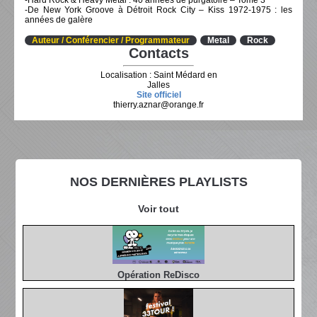
-Hard Rock & Heavy Metal : 40 années de purgatoire – Tome 3
-De New York Groove à Détroit Rock City – Kiss 1972-1975 : les
années de galère
Auteur / Conférencier / Programmateur
Metal
Rock
Contacts
Localisation : Saint Médard en
Jalles
Site officiel
thierry.aznar@orange.fr
NOS DERNIÈRES PLAYLISTS
Voir tout
Opération ReDisco