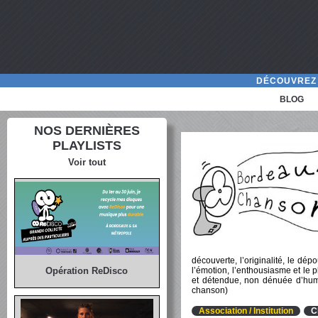
DÉCOUVREZ 
BLOG
NOS DERNIÈRES
PLAYLISTS
Voir tout
découverte, l’originalité, le dép
l’émotion, l’enthousiasme et le 
Opération ReDisco
et détendue, non dénuée d’humo
chanson)
Association / Institution
C