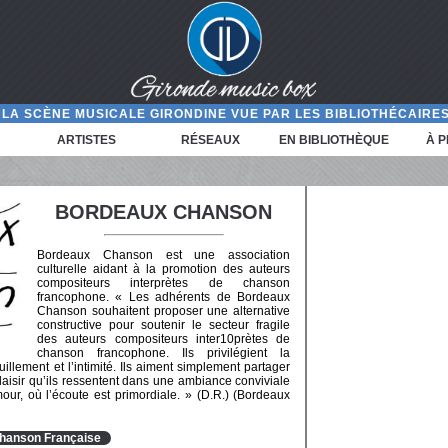
LA SCÈNE MUSICALE GIRONDINE VUE PAR LES BIBLIOTHÉCAIRES
ARTISTES
RÉSEAUX
EN BIBLIOTHÈQUE
À 
BORDEAUX CHANSON
Bordeaux Chanson est une association
culturelle aidant à la promotion des auteurs
compositeurs interprètes de chanson
francophone. « Les adhérents de Bordeaux
Chanson souhaitent proposer une alternative
constructive pour soutenir le secteur fragile
des auteurs compositeurs inter10prètes de
chanson francophone. Ils privilégient la
ouillement et l’intimité. Ils aiment simplement partager
plaisir qu’ils ressentent dans une ambiance conviviale
ur, où l’écoute est primordiale. » (D.R.) (Bordeaux
hanson Française