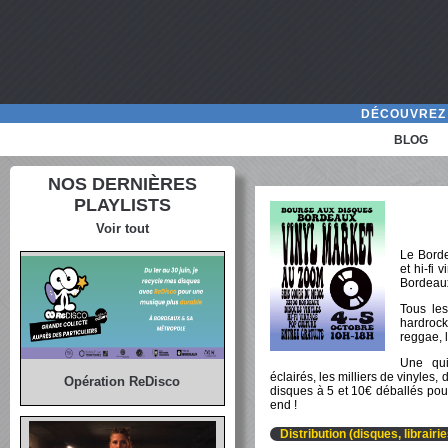
DÉCOUVREZ 
BLOG
NOS DERNIÈRES
PLAYLISTS
Voir tout
Le Borde
et hi-fi
Bordeaux
Tous les
hardrock
reggae, 
Une quin
éclairés, les milliers de vinyles
Opération ReDisco
disques à 5 et 10€ déballés pour
end !
Distribution (disques, librairi