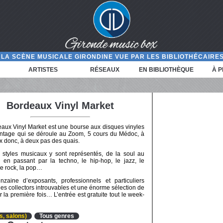
LA SCÈNE MUSICALE GIRONDINE VUE PAR LES BIBLIOTHÉCAIRES
ARTISTES
RÉSEAUX
EN BIBLIOTHÈQUE
À 
Bordeaux Vinyl Market
aux Vinyl Market est une bourse aux disques vinyles
 vintage qui se déroule au Zoom, 5 cours du Médoc, à
 donc, à deux pas des quais.
 styles musicaux y sont représentés, de la soul au
 en passant par la techno, le hip-hop, le jazz, le
le rock, la pop…
zaine d’exposants, professionnels et particuliers
, des collectors introuvables et une énorme sélection de
 la première fois… L’entrée est gratuite tout le week-
es, salons)
Tous genres