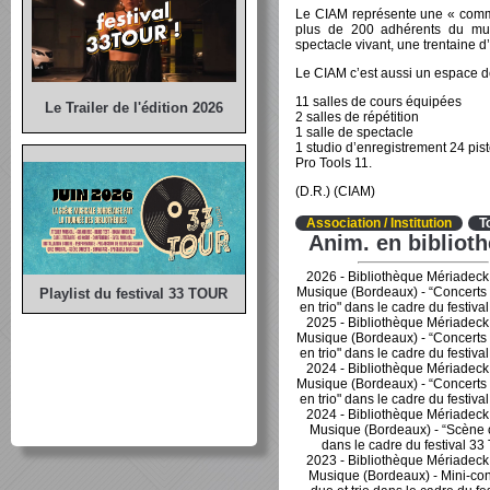
Le CIAM représente une « comm
plus de 200 adhérents du mus
spectacle vivant, une trentaine 
Le CIAM c’est aussi un espace d
11 salles de cours équipées
Le Trailer de l'édition 2026
2 salles de répétition
1 salle de spectacle
1 studio d’enregistrement 24 pis
Pro Tools 11.
(D.R.) (CIAM)
Association / Institution
T
Anim. en bibliot
2026 - Bibliothèque Mériadeck
Musique (Bordeaux) - “Concerts
Playlist du festival 33 TOUR
en trio" dans le cadre du festiv
2025 - Bibliothèque Mériadeck
Musique (Bordeaux) - “Concerts
en trio" dans le cadre du festiv
2024 - Bibliothèque Mériadeck
Musique (Bordeaux) - “Concerts
en trio" dans le cadre du festiv
2024 - Bibliothèque Mériadeck
Musique (Bordeaux) - “Scène 
dans le cadre du festival 3
2023 - Bibliothèque Mériadeck
Musique (Bordeaux) - Mini-con