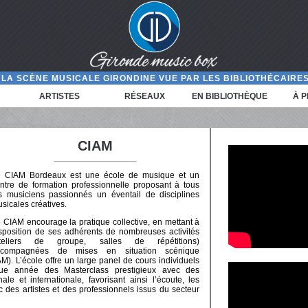
LA SCÈNE MUSICALE GIRONDINE VUE PAR LES BIBLIOTHÉCAIRES
ARTISTES
RÉSEAUX
EN BIBLIOTHÈQUE
À 
CIAM
 CIAM Bordeaux est une école de musique et un
ntre de formation professionnelle proposant à tous
s musiciens passionnés un éventail de disciplines
sicales créatives.
 CIAM encourage la pratique collective, en mettant à
sposition de ses adhérents de nombreuses activités
ateliers de groupe, salles de répétitions)
ccompagnées de mises en situation scénique
M). L’école offre un large panel de cours individuels
aque année des Masterclass prestigieux avec des
e et internationale, favorisant ainsi l’écoute, les
 des artistes et des professionnels issus du secteur