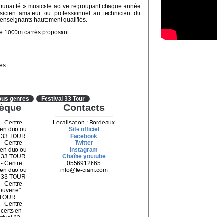
unauté » musicale active regroupant chaque année
icien amateur ou professionnel au technicien du
d’enseignants hautement qualifiés.
e 1000m carrés proposant :
tes
ous genres
Festival 33 Tour
hèque
Contacts
 - Centre
Localisation : Bordeaux
 en duo ou
Site officiel
al 33 TOUR
Facebook
 - Centre
Twitter
 en duo ou
Instagram
al 33 TOUR
Chaîne youtube
 - Centre
0556912665
 en duo ou
info@le-ciam.com
al 33 TOUR
 - Centre
ouverte"
3 TOUR
 - Centre
certs en