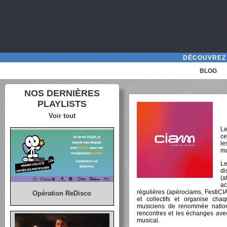
DÉCOUVREZ 
BLOG
NOS DERNIÈRES
PLAYLISTS
Voir tout
Le
ce
le
mu
Le
di
(
a
régulières (apérociams, FestiCIA
Opération ReDisco
et collectifs et organise ch
musiciens de renommée national
rencontres et les échanges avec
musical.