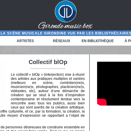
LA SCÈNE MUSICALE GIRONDINE VUE PAR LES BIBLIOTHÉCAIRES
ARTISTES
RÉSEAUX
EN BIBLIOTHÈQUE
À 
Collectif blOp
Le collectif « blOp » (interjection) vise à réunir
des artistes aux pratiques multiples et variées
(metteurs en scène, comédien(ne)s,
musicien(ne)s, photographes, placticien(ne)s,
vidéastes, etc), autour d’une démarche de
création qui se veut à la fois d’inspiration
contemporaine et résolument tendue vers la
rencontre avec tous les publics, aussi bien
ceux qui sont avertis de la création artistique,
fre culturelle, et ce, par la formation, la création, la
autre moyen d’expression se rapportant a l’objet de
tif de personnes désireuses de construire ensemble en