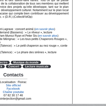
ns et des savoir-faire variés. Tout ce qui se passe
it de la collaboration de tous ses membres qui mettent
vice des projets qu’elle développe, tant sur le plan
e développement culturel. Notamment sur le plan local
oiracaise qui compte bien contribuer au développement
. » (D.R.) (Collectif blOp)
-Lagrave : concert animé (
en savoir plus
)
errand (Bassens) : « Le rêveur », lecture
am Munoz Ryan et Peter Sis (
en savoir plus
)
e Mérignac : « Les tous petits Chaperons Rouges »,
)
Talence) : « Le petit chaperon au nez rouge », conte
alence) : « Le phare des sirènes », lecture
lectro
Musique du monde
ck
Concert
Lecture musicale
Contacts
Localisation : Floirac
Site officiel
Facebook
Chaîne youtube
07 82 30 17 46
pinterjection@gmail.com