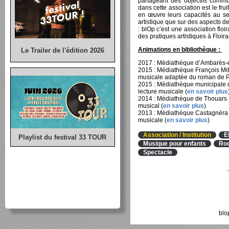
partageant des objectifs commu
dans cette association est le fru
en œuvre leurs capacités au ser
artistique que sur des aspects d
: blOp c’est une association fl
des pratiques artistiques à Floirac
Animations en bibliothèque :
Le Trailer de l'édition 2026
2017 : Médiathèque d’Ambarès-et
2015 : Médiathèque François Mitt
musicale adaptée du roman de P
2015 : Médiathèque municipale d
lecture musicale (
en savoir plus
2014 : Médiathèque de Thouars (
musical (
en savoir plus
)
2013 : Médiathèque Castagnéra (T
musicale (
en savoir plus
)
Association / Institution
E
Playlist du festival 33 TOUR
Musique pour enfants
Ro
Spectacle
blo