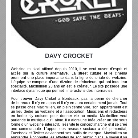
DAVY CROCKET
Webzine musical affirmé depuis 2010, il se veut ouvert d’esprit et
accès sur la culture alternative. La street culture et le cinéma
prennent une place importante dans la ligne éditoriale du webzine.
L’équipe se compose d’une dizaine de rédacteurs qui ont tous leur
spécialité. Maximilien 23 ans en est le créateur. Le site possède une
interface dynamique qui permet l’interactivité des internautes.
Pour trouver Davy Croket à Bordeaux, pas la peine de chercher
de bureaux. Il n’y en a pas et il n’y en aura certainement jamais. Tout
se passe chez Maximilien, en plein centre ville, son appartement est
un lieu dédié au webzine et à l’association. Musiciens et rédacteurs
en herbe s’y croisent pour donner vie au média. Maximilien veut
parler de la musique qu’il aime. Il a alors une idée, créer un site sous
forme d’un webzine interactif. Très vite le concept marche et il se créé
une communauté. L’apport des réseaux sociaux a été primordial,
Facebook et Twitter deviennent ses outils de marque. Maximilien va
apprendre à connaitre les attentes de son public. Sans le savoir il va