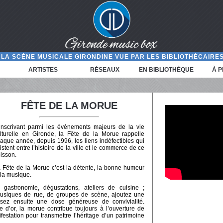
LA SCÈNE MUSICALE GIRONDINE VUE PAR LES BIBLIOTHÉCAIRES
ARTISTES
RÉSEAUX
EN BIBLIOTHÈQUE
À 
FÊTE DE LA MORUE
inscrivant parmi les événements majeurs de la vie
lturelle en Gironde, la Fête de la Morue rappelle
aque année, depuis 1996, les liens indéfectibles qui
istent entre l’histoire de la ville et le commerce de ce
isson.
 Fête de la Morue c’est la détente, la bonne humeur
 la musique.
astronomie, dégustations, ateliers de cuisine ;
usiques de rue, de groupes de scène, ajoutez une
ez ensuite une dose généreuse de convivialité.
 d’or, la morue contribue toujours à l’ouverture de
station pour transmettre l’héritage d’un patrimoine