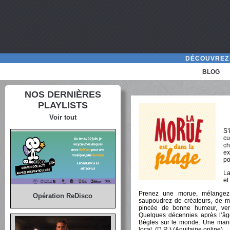
DÉCOUVREZ 
BLOG
NOS DERNIÈRES
PLAYLISTS
Voir tout
S’
cu
ch
ex
po
La
et
Prenez une morue, mélangez g
Opération ReDisco
saupoudrez de créateurs, de m
pincée de bonne humeur, vers
Quelques décennies après l’âge
Bègles sur le monde. Une manife
local. (D.R.) (Aquitaine online)