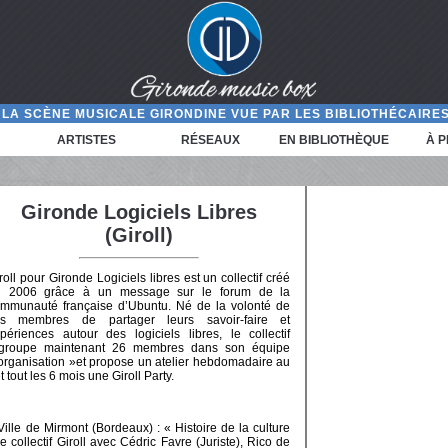
LA SCÈNE MUSICALE GIRONDINE VUE PAR LES BIBLIOTHÉCAIRES
ARTISTES
RÉSEAUX
EN BIBLIOTHÈQUE
À 
Gironde Logiciels Libres
(Giroll)
roll pour Gironde Logiciels libres est un collectif créé
n 2006 grâce à un message sur le forum de la
mmunauté française d’Ubuntu. Né de la volonté de
es membres de partager leurs savoir-faire et
périences autour des logiciels libres, le collectif
egroupe maintenant 26 membres dans son équipe
organisation »et propose un atelier hebdomadaire au
 tout les 6 mois une Giroll Party.
ille de Mirmont (Bordeaux) : « Histoire de la culture
 collectif Giroll avec Cédric Favre (Juriste), Rico de