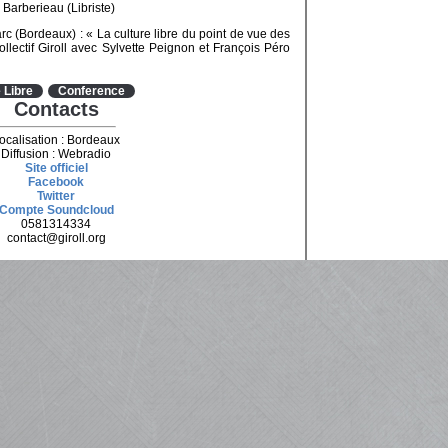
 Barberieau (Libriste)
c (Bordeaux) : « La culture libre du point de vue des
ollectif Giroll avec Sylvette Peignon et François Péro
 Libre
Conference
Contacts
ocalisation : Bordeaux
Diffusion : Webradio
Site officiel
Facebook
Twitter
Compte Soundcloud
0581314334
contact@giroll.org