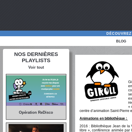
DÉCOUVREZ 
BLOG
NOS DERNIÈRES
PLAYLISTS
Voir tout
Gi
e
co
s
ex
r
« 
centre d’animation Saint-Pierre et
Opération ReDisco
Animations en bibliothèque :
2016 : Bibliothèque Jean de la V
libre », conférence animée par le