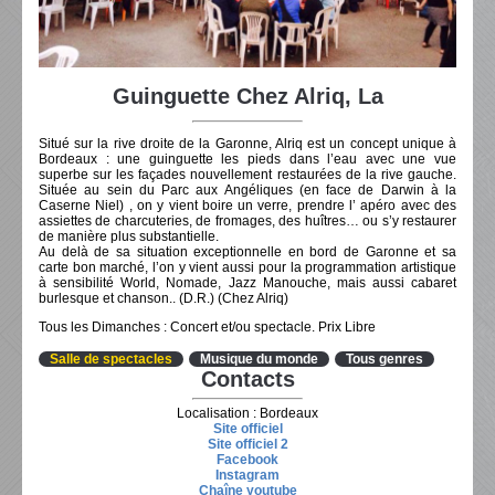
Guinguette Chez Alriq, La
Situé sur la rive droite de la Garonne, Alriq est un concept unique à
Bordeaux : une guinguette les pieds dans l’eau avec une vue
superbe sur les façades nouvellement restaurées de la rive gauche.
Située au sein du Parc aux Angéliques (en face de Darwin à la
Caserne Niel) , on y vient boire un verre, prendre l’ apéro avec des
assiettes de charcuteries, de fromages, des huîtres… ou s’y restaurer
de manière plus substantielle.
Au delà de sa situation exceptionnelle en bord de Garonne et sa
carte bon marché, l’on y vient aussi pour la programmation artistique
à sensibilité World, Nomade, Jazz Manouche, mais aussi cabaret
burlesque et chanson.. (D.R.) (Chez Alriq)
Tous les Dimanches : Concert et/ou spectacle. Prix Libre
Salle de spectacles
Musique du monde
Tous genres
Contacts
Localisation : Bordeaux
Site officiel
Site officiel 2
Facebook
Instagram
Chaîne youtube