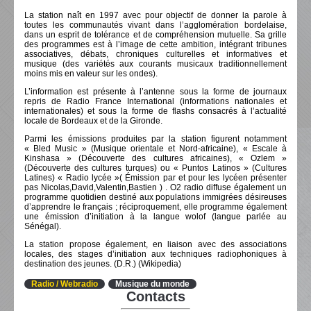
La station naît en 1997 avec pour objectif de donner la parole à
toutes les communautés vivant dans l’agglomération bordelaise,
dans un esprit de tolérance et de compréhension mutuelle. Sa grille
des programmes est à l’image de cette ambition, intégrant tribunes
associatives, débats, chroniques culturelles et informatives et
musique (des variétés aux courants musicaux traditionnellement
moins mis en valeur sur les ondes).
L’information est présente à l’antenne sous la forme de journaux
repris de Radio France International (informations nationales et
internationales) et sous la forme de flashs consacrés à l’actualité
locale de Bordeaux et de la Gironde.
Parmi les émissions produites par la station figurent notamment
« Bled Music » (Musique orientale et Nord-africaine), « Escale à
Kinshasa » (Découverte des cultures africaines), « Ozlem »
(Découverte des cultures turques) ou « Puntos Latinos » (Cultures
Latines) « Radio lycée »( Émission par et pour les lycéen présenter
pas Nicolas,David,Valentin,Bastien ) . O2 radio diffuse également un
programme quotidien destiné aux populations immigrées désireuses
d’apprendre le français ; réciproquement, elle programme également
une émission d’initiation à la langue wolof (langue parlée au
Sénégal).
La station propose également, en liaison avec des associations
locales, des stages d’initiation aux techniques radiophoniques à
destination des jeunes. (D.R.) (Wikipedia)
Radio / Webradio
Musique du monde
Contacts