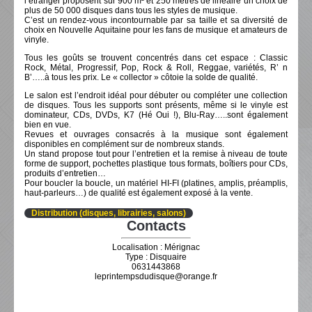
l’étranger proposent sur 900 m² et 250 mètres de linéaire un choix de
plus de 50 000 disques dans tous les styles de musique.
C’est un rendez-vous incontournable par sa taille et sa diversité de
choix en Nouvelle Aquitaine pour les fans de musique et amateurs de
vinyle.
Tous les goûts se trouvent concentrés dans cet espace : Classic
Rock, Métal, Progressif, Pop, Rock & Roll, Reggae, variétés, R’ n
B’…..à tous les prix. Le « collector » côtoie la solde de qualité.
Le salon est l’endroit idéal pour débuter ou compléter une collection
de disques. Tous les supports sont présents, même si le vinyle est
dominateur, CDs, DVDs, K7 (Hé Oui !), Blu-Ray…..sont également
bien en vue.
Revues et ouvrages consacrés à la musique sont également
disponibles en complément sur de nombreux stands.
Un stand propose tout pour l’entretien et la remise à niveau de toute
forme de support, pochettes plastique tous formats, boîtiers pour CDs,
produits d’entretien…
Pour boucler la boucle, un matériel HI-FI (platines, amplis, préamplis,
haut-parleurs…) de qualité est également exposé à la vente.
Distribution (disques, librairies, salons)
Contacts
Localisation : Mérignac
Type : Disquaire
0631443868
leprintempsdudisque@orange.fr