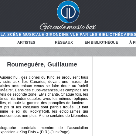
LA SCÈNE MUSICALE GIRONDINE VUE PAR LES BIBLIOTHÉCAIRES
ARTISTES
RÉSEAUX
EN BIBLIOTHÈQUE
À 
Roumeguère, Guillaume
Aujourd’hui, des clones du King se produisent tous
s soirs aux Îles Canaries, devant une masse de
uristes occidentaux venus se faire dorer au “soleil
lnéaire”. Dans des clubs-vacances, les campings, les
tels de seconde zone, Elvis chante. Chaque fois, les
mes hits indémodables, avec les mêmes répliques
ltes, et toute la gamme des panoplies de lumière –
nt pis si les costumes sont parfois troués. Et tout
mme le roi du Rock’n’Roll, les ectoplasmes qui
ononcent pas non plus. À une centaine de kilomètres
tographe bordelais membre de l’association
exposition « King Elvis » (D.R.) (JunkPage)