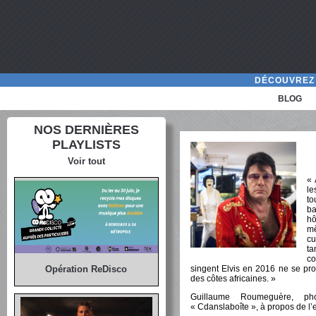
DÉCOUVREZ 
BLOG
NOS DERNIÈRES
PLAYLISTS
Voir tout
« 
le
to
ba
hô
mê
cu
ta
co
singent Elvis en 2016 ne se pr
Opération ReDisco
des côtes africaines. »
Guillaume Roumeguère, pho
« Cdanslaboîte », à propos de l’