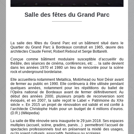
Salle des fêtes du Grand Parc
La salle des fêtes du Grand Parc est un bâtiment situé dans le
Quartier du Grand Parc à Bordeaux construit en 1965, œuvre des
architectes Claude Ferret, Robert Rebout et Serge Bottarelli.
Conçue comme bâtiment modulaire susceptible d’accueillir du
théâtre, des séances de cinéma, conférences, etc … la salle devient
dans les années 1970 et 1980 un lieu de rencontre pour la scène
rock et underground bordelaise.
Elle accueillera notamment Metallica, Motörhead ou Noir Désir avant
de fermer au public en 1990. Elle continuera à être utilisée pendant
quelques années, notamment pour les répétitions du ballet de
l’Opéra national de Bordeaux avant de fermer définitivement. Au
début des années 2000, plusieurs projets de reconversion sont
évoqués, et en 2007, la salle reçoit le Label « Patrimoine du XXe
siècle ». En 2015 un projet de rénovation est validé et est confié à
l’architecte Christophe Hutin pour un budget de 4 millions d’euros.
(D.R.) (Wikipedia)
La salle de fête rénovée sera inaugurée le 29 juin 2018. Ses espaces
multiples (accueil, scène, gradins, parvis…) permettront l’accueil de
spectacles professionnels tout en préservant la mixité des usages,
qu’ils soient culturels, associatifs, familiaux ou scolaires.