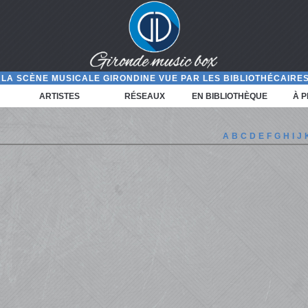
LA SCÈNE MUSICALE GIRONDINE VUE PAR LES BIBLIOTHÉCAIRES
ARTISTES
RÉSEAUX
EN BIBLIOTHÈQUE
À 
A
B
C
D
E
F
G
H
I
J