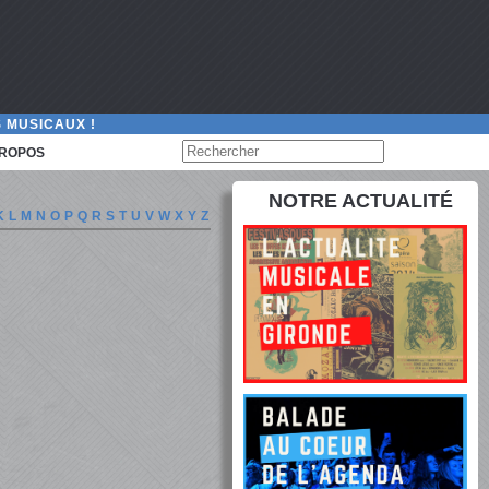
 MUSICAUX !
PROPOS
NOTRE ACTUALITÉ
K
L
M
N
O
P
Q
R
S
T
U
V
W
X
Y
Z