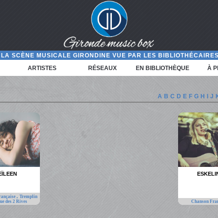
LA SCÈNE MUSICALE GIRONDINE VUE PAR LES BIBLIOTHÉCAIRES
ARTISTES
RÉSEAUX
EN BIBLIOTHÈQUE
À 
A
B
C
D
E
F
G
H
I
J
EÏLEEN
ESKELI
,
rançaise
Tremplin
ue des 2 Rives
Chanson Fra