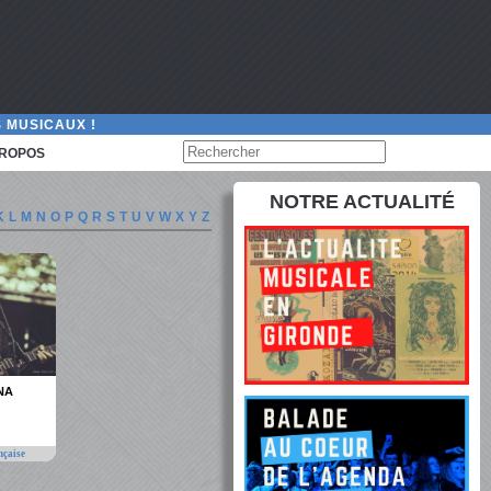
 MUSICAUX !
PROPOS
NOTRE ACTUALITÉ
K
L
M
N
O
P
Q
R
S
T
U
V
W
X
Y
Z
NA
nçaise