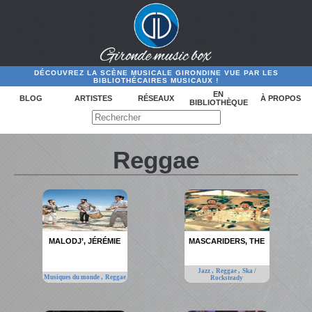
DÉCOUVREZ LA SCÈNE MUSICALE GIRONDINE VUE PAR LES
BIBLIOTHÉCAIRES MUSICAUX !
EN
BLOG
ARTISTES
RÉSEAUX
À PROPOS
BIBLIOTHÈQUE
Reggae
MALODJ’, JÉRÉMIE
MASCARIDERS, THE
,
,
Jazz
Reggae
Ska /
,
Musiques du monde
Reggae
Rocksteady