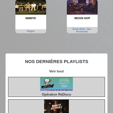
MAWYD
MOON HOP
,
Rock n Roll
Ska /
Reggae
Rocksteady
NOS DERNIÈRES PLAYLISTS
Voir tout
Opération ReDisco