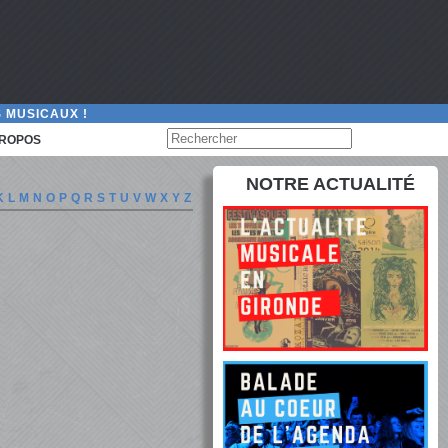
 MUSICAUX !
PROPOS
NOTRE ACTUALITÉ
K
L
M
N
O
P
Q
R
S
T
U
V
W
X
Y
Z