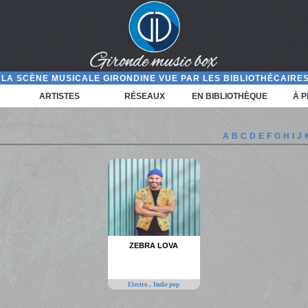
LA SCÈNE MUSICALE GIRONDINE VUE PAR LES BIBLIOTHÉCAIRES
ARTISTES
RÉSEAUX
EN BIBLIOTHÈQUE
À 
A
B
C
D
E
F
G
H
I
J
ZEBRA LOVA
,
Electro
Indie pop