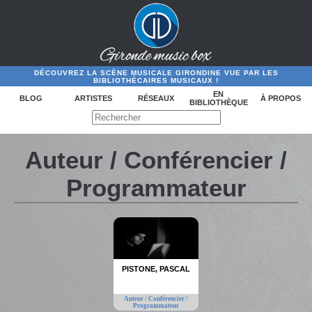
DÉCOUVREZ LA SCÈNE MUSICALE GIRONDINE VUE PAR LES
BIBLIOTHÉCAIRES MUSICAUX !
EN
BLOG
ARTISTES
RÉSEAUX
À PROPOS
BIBLIOTHÈQUE
Auteur / Conférencier /
Programmateur
PISTONE, PASCAL
Auteur / Conférencier /
Programmateur