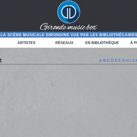
LA SCÈNE MUSICALE GIRONDINE VUE PAR LES BIBLIOTHÉCAIRES
ARTISTES
RÉSEAUX
EN BIBLIOTHÈQUE
À 
t
A
B
C
D
E
F
G
H
I
J