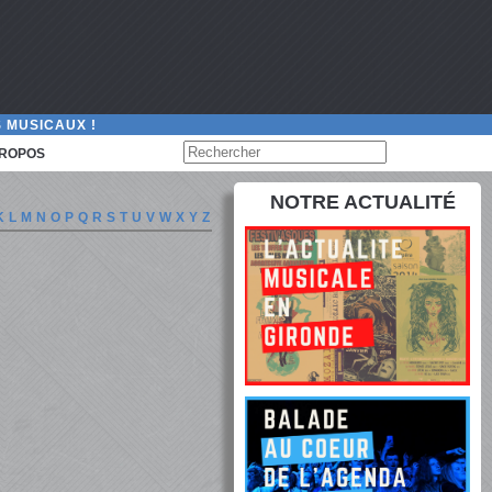
 MUSICAUX !
PROPOS
NOTRE ACTUALITÉ
K
L
M
N
O
P
Q
R
S
T
U
V
W
X
Y
Z