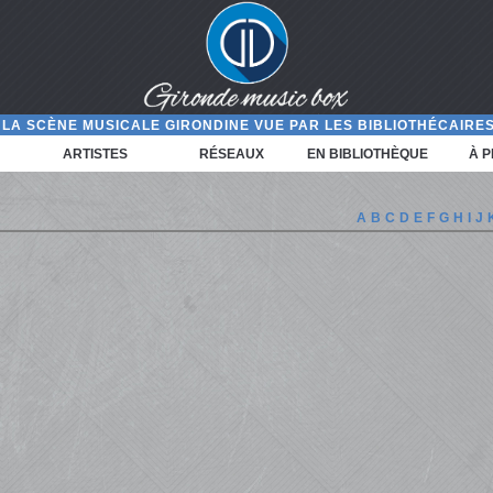
LA SCÈNE MUSICALE GIRONDINE VUE PAR LES BIBLIOTHÉCAIRES
ARTISTES
RÉSEAUX
EN BIBLIOTHÈQUE
À 
A
B
C
D
E
F
G
H
I
J