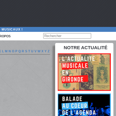
 MUSICAUX !
PROPOS
NOTRE ACTUALITÉ
K
L
M
N
O
P
Q
R
S
T
U
V
W
X
Y
Z