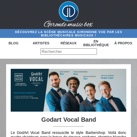
DÉCOUVREZ LA SCÈNE MUSICALE GIRONDINE VUE PAR LES
BIBLIOTHÉCAIRES MUSICAUX !
EN
BLOG
ARTISTES
RÉSEAUX
À PROPOS
BIBLIOTHÈQUE
Godart Vocal Band
Le GodArt Vocal Band ressuscite le style Barbershop. Voilà donc
quatre chanteurs avec la tenue de rigueur, costume, chemise blanche