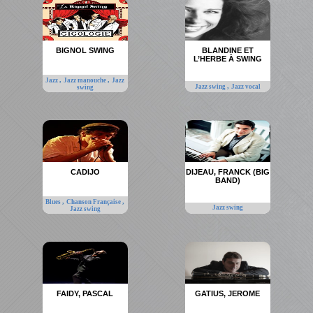
BIGNOL SWING
BLANDINE ET
L’HERBE À SWING
,
,
Jazz
Jazz manouche
Jazz
,
Jazz swing
Jazz vocal
swing
CADIJO
DIJEAU, FRANCK (BIG
BAND)
,
,
Blues
Chanson Française
Jazz swing
Jazz swing
FAIDY, PASCAL
GATIUS, JEROME