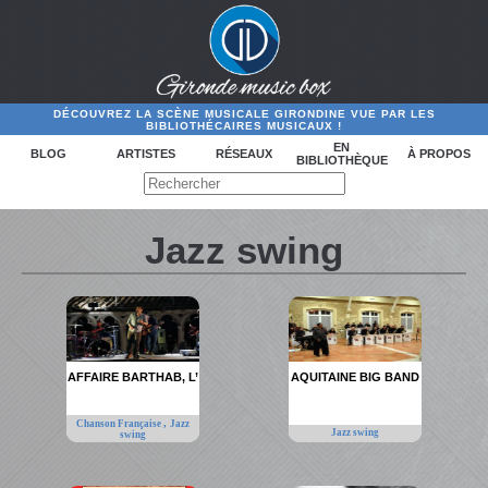
DÉCOUVREZ LA SCÈNE MUSICALE GIRONDINE VUE PAR LES
BIBLIOTHÉCAIRES MUSICAUX !
EN
BLOG
ARTISTES
RÉSEAUX
À PROPOS
BIBLIOTHÈQUE
Jazz swing
AFFAIRE BARTHAB, L’
AQUITAINE BIG BAND
,
Chanson Française
Jazz
Jazz swing
swing