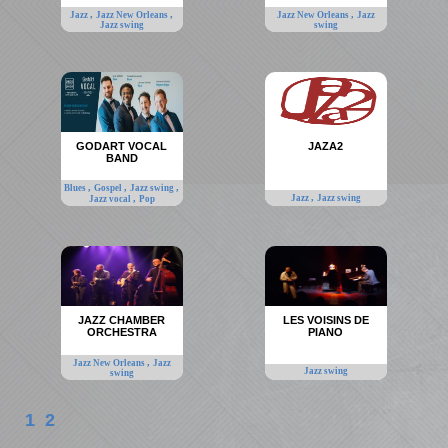
,
,
,
Jazz
Jazz New Orleans
Jazz New Orleans
Jazz
Jazz swing
swing
GODART VOCAL
JAZA2
BAND
,
,
,
Blues
Gospel
Jazz swing
,
,
Jazz
Jazz swing
Jazz vocal
Pop
JAZZ CHAMBER
LES VOISINS DE
ORCHESTRA
PIANO
,
Jazz New Orleans
Jazz
Jazz swing
swing
1
2