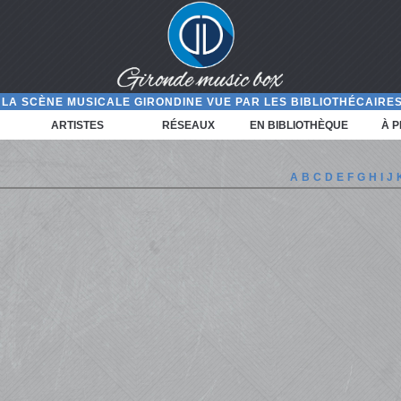
LA SCÈNE MUSICALE GIRONDINE VUE PAR LES BIBLIOTHÉCAIRES
ARTISTES
RÉSEAUX
EN BIBLIOTHÈQUE
À 
A
B
C
D
E
F
G
H
I
J