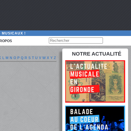
 MUSICAUX !
PROPOS
NOTRE ACTUALITÉ
K
L
M
N
O
P
Q
R
S
T
U
V
W
X
Y
Z