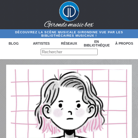
DÉCOUVREZ LA SCÈNE MUSICALE GIRONDINE VUE PAR LES
BIBLIOTHÉCAIRES MUSICAUX !
EN
BLOG
ARTISTES
RÉSEAUX
À PROPOS
BIBLIOTHÈQUE