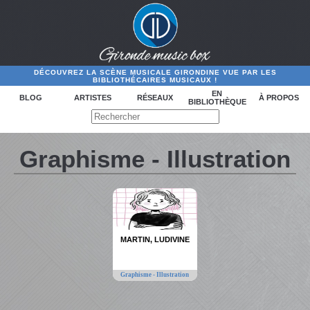
DÉCOUVREZ LA SCÈNE MUSICALE GIRONDINE VUE PAR LES
BIBLIOTHÉCAIRES MUSICAUX !
EN
BLOG
ARTISTES
RÉSEAUX
À PROPOS
BIBLIOTHÈQUE
Graphisme - Illustration
MARTIN, LUDIVINE
Graphisme - Illustration